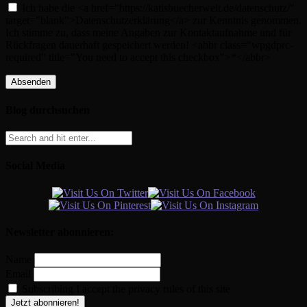
Ich habe die <a href="https://katisbuecherwelt.de/datenschutz/"
target="blank">Datenschutzerklärung</a> zur Kenntnis genommen.
Ich stimme zu, dass meine Angaben zur Kontaktaufnahme und für
Rückfragen dauerhaft gespeichert werden! <abbr class="wpgdprc-
required" title="You need to accept this checkbox">*</abbr>
Blog durchsuchen
Social Media
Newsletter abonnieren:
Name
Email
Subscribing I accept the privacy rules of this site