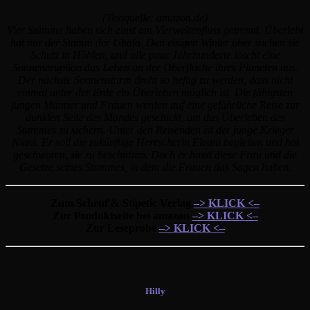
(Textquelle: amazon.de)
Vier Stämme haben sich einst am Vierweltenfluss getrennt. Überlebt
hat nur der Stamm der Uhala. Den eisigen Winter über suchen sie
Schutz in Höhlen, und alle paar Jahrhunderte löscht eine
Sonneneruption das Leben an der Oberfläche ihres Planeten aus.
Der nächste Sonnensturm droht so heftig zu werden, dass nicht
einmal unter der Erde ein Überleben möglich ist. Die fähigsten
jungen Männer und Frauen werden auf eine gefährliche Reise zur
dunklen Seite des Mondes geschickt, um das Überleben des
Stammes zu sichern. Unter den Reisenden ist der junge Krieger
Niani. Er soll die zukünftige Herrscherin Eleani begleiten und hat
geschworen, sie zu beschützen. Doch er hasst diese Frau und die
Gesetze seines Stammes, in dem die Frauen das Sagen haben.
Zum Schruf & Stipetic Verlag
–> KLICK <–
Zur Produktseite bei amazon
–> KLICK <–
Zur Leseprobe
–> KLICK <–
Hilly