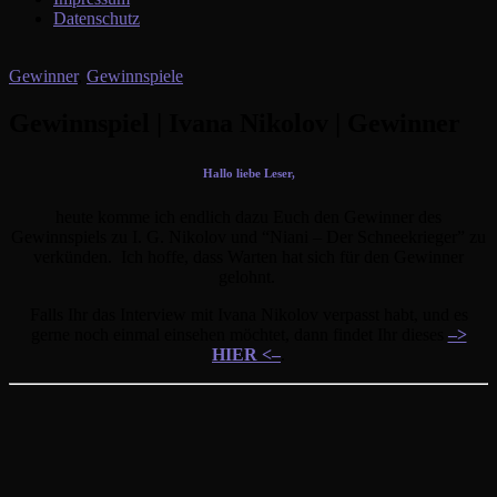
Datenschutz
Gewinner
,
Gewinnspiele
Gewinnspiel | Ivana Nikolov | Gewinner
Hallo liebe Leser,
heute komme ich endlich dazu Euch den Gewinner des
Gewinnspiels zu I. G. Nikolov und “Niani – Der Schneekrieger” zu
verkünden. Ich hoffe, dass Warten hat sich für den Gewinner
gelohnt.
Falls Ihr das Interview mit Ivana Nikolov verpasst habt, und es
gerne noch einmal einsehen möchtet, dann findet Ihr dieses
–>
HIER <–
.