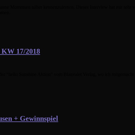
er Janne Mommsen näher kennenzulernen. Dieses Interview hat mir sehr vi
ehmen.
r KW 17/2018
 der “hello Sunshine Aktion” vom Blanvalet Verlag, wo ich mitgemacht
usen + Gewinnspiel