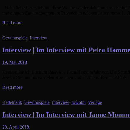
Hallo liebe Leser, ich bin diese Woche wieder dabei und mache bei 
und einigen Enttäuschungen im Privatleben gelegen haben muss. […]
Read more
Gewinnspiele
,
Interview
Interview | Im Interview mit Petra Hamme
19. Mai 2018
Heute stelle ich Euch im Interview Petra Hammesfahr vor. Die Schrift
Jessica Biel und ihren vielen Romanen und Thrillern. Bereits 32 Tite
Read more
Belletristik
,
Gewinnspiele
,
Interview
,
rowohlt
,
Verlage
Interview | Im Interview mit Janne Momm
28. April 2018