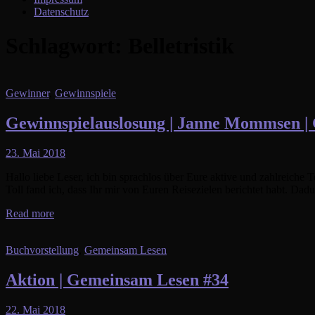
Datenschutz
Schlagwort:
Belletristik
Gewinner
,
Gewinnspiele
Gewinnspielauslosung | Janne Mommsen |
23. Mai 2018
Hallo liebe Leser, ich bin sprachlos über Eure aktive und zahlreic
Toll fand ich, dass Ihr mir von Euren Reisezielen berichtet habt. Da
Read more
Buchvorstellung
,
Gemeinsam Lesen
Aktion | Gemeinsam Lesen #34
22. Mai 2018