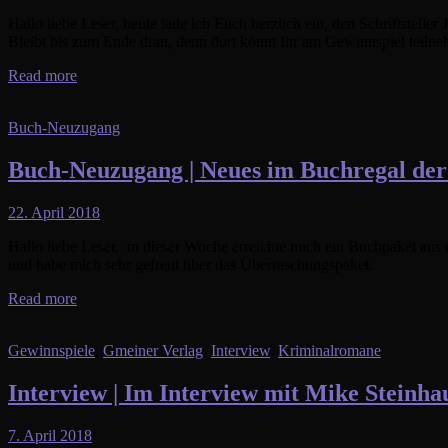
Hallo liebe Leser, heute lade ich Euch herzlich ein, den Schriftstell
Bleibt bis zum Ende dran, denn dort könnt Ihr am Gewinnspiel teiln
Read more
Buch-Neuzugang
Buch-Neuzugang | Neues im Buchregal de
22. April 2018
Hallo liebe Leser, in dieser Woche erreichte mich ein Buchpaket aus
und habe mich sehr gefreut über das Überraschungspaket.
Read more
Gewinnspiele
,
Gmeiner Verlag
,
Interview
,
Kriminalromane
Interview | Im Interview mit Mike Steinha
7. April 2018