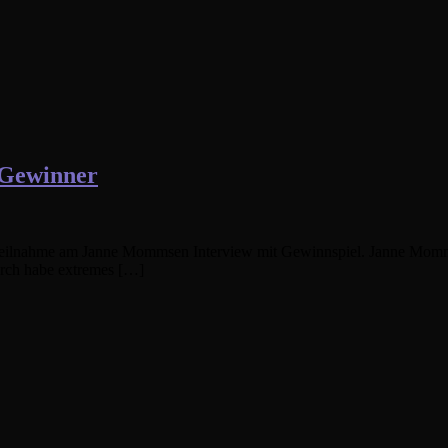
 Gewinner
he Teilnahme am Janne Mommsen Interview mit Gewinnspiel. Janne Momms
durch habe extremes […]