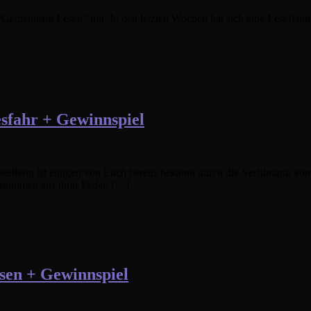
“Gemeinsam Lesen” mit. In den letzten Wochen hat sich eine Leseflaut
sfahr + Gewinnspiel
stellerin ist einigen von Euch bereits bekannt durch die Verfilmung vo
l stammen aus ihrer Feder, […]
sen + Gewinnspiel