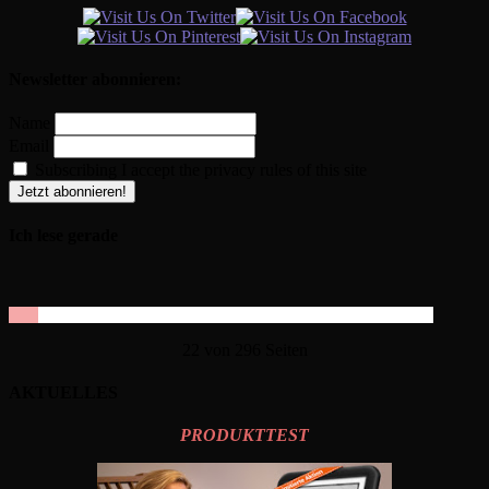
Newsletter abonnieren:
Name
Email
Subscribing I accept the privacy rules of this site
Ich lese gerade
22 von 296 Seiten
AKTUELLES
PRODUKTTEST