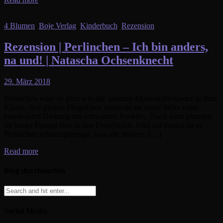
4 Blumen
,
Boje Verlag
,
Kinderbuch
,
Rezension
Rezension | Perlinchen – Ich bin anders,
na und! | Natascha Ochsenknecht
29. März 2018
Perlinchen wäre so gern wie alle anderen Marienkäferkinder in ihrer
Klasse. Ihre pinken Flügelchen versteckt sie daher lieber unter
einem roten Umhang mit schwarzen Punkten. Doch dann plumpst
ihr bester Freund Jimi in den Froschteich. Und auf einmal ist es
Perlinchen schnurzpiepegal, was alle denken. […]
Read more
Blog durchsuchen
Social Media