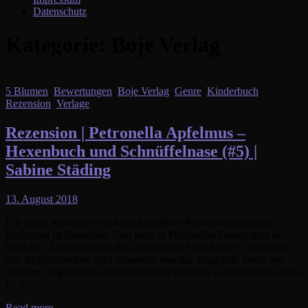
Datenschutz
Kategorie:
Boje Verlag
5 Blumen
,
Bewertungen
,
Boje Verlag
,
Genre
,
Kinderbuch
,
Rezension
,
Verlage
Rezension | Petronella Apfelmus –
Hexenbuch und Schnüffelnase (#5) |
Sabine Städing
13. August 2018
Ein neues Abenteuer rund um Apfelhexe Petronella Apfelmus.
Herbstzeit ist Bastelzeit. Und auch in Petronellas Garten geht es
hoch her. Zusammen mit den Zwillingen, Hirschkäfer Lucius und
den Apfemännchen wird gebastelt, was das Zeug hält. Doch am
nächsten Tag sind die Apfelmännchen plötzlich verschwunden. Was
[…]
Read more