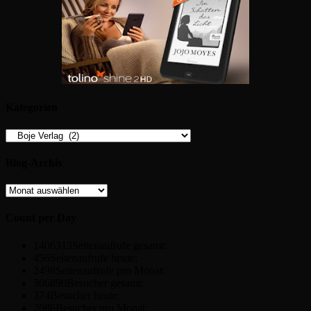
Kategorien
Kategorien
Blog-Archiv
Blog-
Archiv
Count per Day
1406313
Seitenaufrufe gesamt:
456
Seitenaufrufe heute:
2498
Seitenaufrufe pro Monat:
306890
Besucher gesamt:
374
Besucher heute:
2086
Besucher pro Monat: