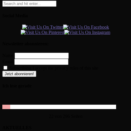
Social Media
Newsletter abonnieren:
Name
Email
Subscribing I accept the privacy rules of this site
Ich lese gerade
22 von 296 Seiten
AKTUELLES