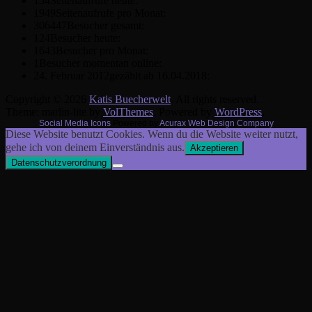
154
Seitenaufrufe heute:
1949
Seitenaufrufe pro Monat:
306447
Besucher gesamt:
124
Besucher heute:
1643
Besucher pro Monat:
1
Besucher momentan online:
24. Februar 2012
gezählt ab 16.04.2018:
Copyright © 2026
Katis Buecherwelt
. All rights reserved.
Theme: marlin-lite by
VolThemes
. Powered by
WordPress
.
Social Media Icons
Powered by
Acurax Web Design Company
Diese Website benutzt Cookies. Wenn du die Website weiter nutzt,
gehe ich von deinem Einverständnis aus.
Akzeptieren
Datenschutzverordnung