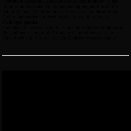
“Petronella Apfelmus – Hexenbuch und Schnüffelnase” ist der
fünfte Band der Reihe von Sabine Städing und der Illustratorin
Sabine Büchner. Die Freunde der Hexe geraten in dieser Folge in
Gefahr und werden auf detektivische Art von ihr und den
Zwillingen gerettet.
~ abenteuerliche Geschichte für Kinder ab 8 Jahren ~ bildhübsche
Illustrationen ~ humorvoll & kindgerecht geschrieben. Ein tolles
Kinderbuch zum Vorlesen oder für Erstleser bestens geeignet!