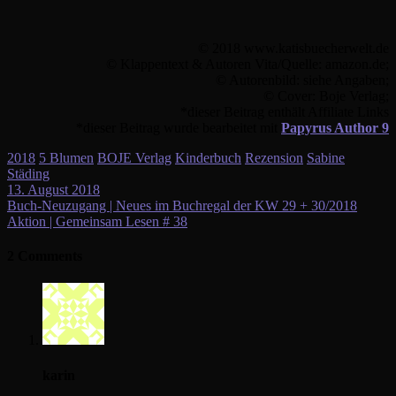
© 2018 www.katisbuecherwelt.de
© Klappentext & Autoren Vita/Quelle: amazon.de;
© Autorenbild: siehe Angaben;
© Cover: Boje Verlag;
*dieser Beitrag enthält Affiliate Links
*dieser Beitrag wurde bearbeitet mit
Papyrus Author 9
2018
5 Blumen
BOJE Verlag
Kinderbuch
Rezension
Sabine
Städing
13. August 2018
Beitragsnavigation
Buch-Neuzugang | Neues im Buchregal der KW 29 + 30/2018
Aktion | Gemeinsam Lesen # 38
2 Comments
karin