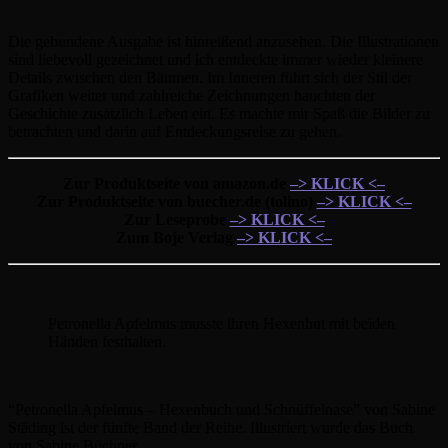
Die gebundene Ausgabe ist hinreißend anzusehen. Die Illustrationen
sind liebevoll gezeichnet und ich entdeckte immer wieder kleinere
Details zwischen den Bäumen. Im Inneren führt sich der Stil der
Grafiken weiter und zahlreiche Zeichnungen hauchten der
Geschichte zusätzlich Leben ein. Es machte mir Spaß die Bilder zu
betrachten und darin auf Entdeckungsreise zu gehen.
Zur Produktseite von amazon.de
–> KLICK <–
Zur Produktseite von buecher.de (tolino)
–> KLICK <–
Zur Leseprobe
–> KLICK <–
Zum Boje Verlag
–> KLICK <–
Petronella Apfelmus musste ihren Hexenhut mit beiden
Händen festhalten.
“Petronella Apfelmus – Hexenbuch und Schnüffelnase” von Sabine
Städing ist der fünfte Band der Reihe. Illustriert wurde das Buch
von Sabine Büchner.