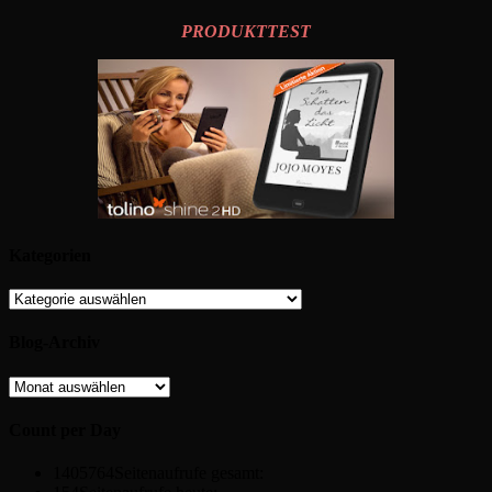
PRODUKTTEST
Kategorien
Kategorien
Blog-Archiv
Blog-
Archiv
Count per Day
1405764
Seitenaufrufe gesamt: