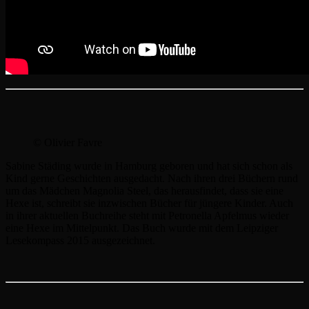
© Olivier Favre
Sabine Städing wurde in Hamburg geboren und hat sich schon als
Kind gerne Geschichten ausgedacht. Nach ihren drei Büchern rund
um das Mädchen Magnolia Steel, das herausfindet, dass sie eine
Hexe ist, schreibt sie inzwischen Bücher für jüngere Kinder. Auch
in ihrer aktuellen Buchreihe steht mit Petronella Apfelmus wieder
eine Hexe im Mittelpunkt. Das Buch wurde mit dem Leipziger
Lesekompass 2015 ausgezeichnet.