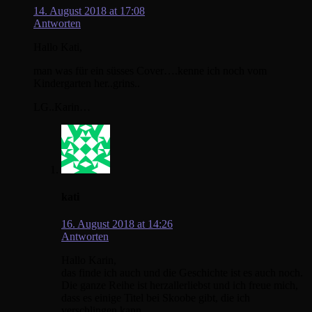
14. August 2018 at 17:08
Antworten
Hallo Kati,
man was für ein süsses Cover….kenne ich noch vom
Kindergarten her..grins..
LG..Karin…
kati
16. August 2018 at 14:26
Antworten
Hallo Karin,
das finde ich auch und die Geschichte ist es auch noch.
Die ganze Reihe ist herzallerliebst und ich freue mich,
dass es einige Titel bei Skoobe gibt, die ich
verschlingen kann.