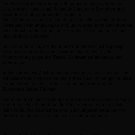
Die Hexe Petronella ist humorvoll und ich kicherte während des
Lesens immer wieder mal. Selbst die Namen der Bewohner und
Freunde sind ulkig und niedlich zugleich.
Die Zwillinge Lea und Luis fand ich zuckersüß, wie sie mit ihrem
Feriengast Bello umgegangen sind, und wie sie durch Detektivarbeit
versucht haben, die Apfelmänner zu retten. Die Charaktere haben
mich einfach verzaubert.
Sehr schön fand ich, wie den Kindern in der Geschichte gezeigt
wird, was Freundschaft und Zusammenhalt bedeutet, oder
Verantwortung gegenüber Tieren. Sie lernen auf abenteuerliche
Weise dazu.
In den zahlreichen Zeichnungen gab es immer etwas zu entdecken,
teilweise erst auf den zweiten oder dritten Blick. An einigen Bildern
konnte ich mich nicht sattsehen. Ich bin begeistert von der
Illustratorin Sabine Büchner.
Die Spannung baute sich stetig auf und am Ende wartete ein Happy
End. In welcher Reihenfolge die Bücher gelesen werden, spielt
keine Rolle. Die Geschichten sind in sich abgeschlossen und wer
die Hexe nicht kennt, lernt sie in der Erzählung kennen.