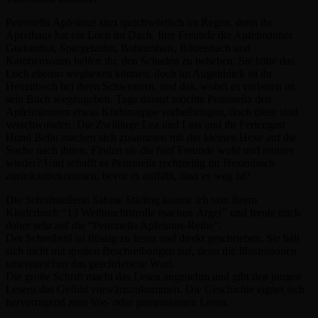
Petronella Apfelmus sitzt sprichwörtlich im Regen, denn ihr
Apfelhaus hat ein Loch im Dach. Ihre Freunde die Apfelmänner
Gurkenhut, Spargelzahn, Bohnenhals, Rübenbach und
Karottenwams helfen ihr, den Schaden zu beheben. Sie hätte das
Loch ebenso weghexen können, doch im Augenblick ist ihr
Hexenbuch bei ihren Schwestern, und das, wobei es verboten ist,
sein Buch wegzugeben. Tage darauf möchte Petronella den
Apfelmännern etwas Kürbissuppe vorbeibringen, doch diese sind
verschwunden. Die Zwillinge Lea und Luis und ihr Feriengast
Hund Bello machen sich zusammen mit der kleinen Hexe auf die
Suche nach ihnen. Finden sie die fünf Freunde wohl und munter
wieder? Und schafft es Petronella rechtzeitig ihr Hexenbuch
zurückzubekommen, bevor es auffällt, dass es weg ist?
Die Schriftstellerin Sabine Städing kannte ich von ihrem
Kinderbuch “13 Weihnachtstrolle machen Ärger” und freute mich
daher sehr auf die “Petronella Apfelmus-Reihe”.
Der Schreibstil ist flüssig zu lesen und direkt geschrieben. Sie hält
sich nicht mit großen Beschreibungen auf, denn die Illustrationen
unterstreichen das geschriebene Wort.
Die große Schrift macht das Lesen angenehm und gibt den jungen
Lesern das Gefühl vorwärtszukommen. Die Geschichte eignet sich
hervorragend zum Vor- oder gemeinsamen Lesen.