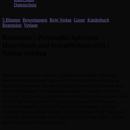
Datenschutz
5 Blumen
,
Bewertungen
,
Boje Verlag
,
Genre
,
Kinderbuch
,
Rezension
,
Verlage
Rezension | Petronella Apfelmus –
Hexenbuch und Schnüffelnase (#5) |
Sabine Städing
Ein neues Abenteuer rund um Apfelhexe Petronella Apfelmus.
Herbstzeit ist Bastelzeit. Und auch in Petronellas Garten geht es
hoch her. Zusammen mit den Zwillingen, Hirschkäfer Lucius und
den Apfemännchen wird gebastelt, was das Zeug hält. Doch am
nächsten Tag sind die Apfelmännchen plötzlich verschwunden. Was
ist bloß mit ihnen passiert? Dank Luis und seinem Detetikvset
kommen Petronella und ihre Freunde schnell dahinter, dass die
Apfelmännchen entführt wurden. Und Ferienhund Bello hilft ihnen
mit seiner Schnüffelnase zum Glück auf die richtige Fährte. Tief in
den Wald hinter Petronellas Garten …