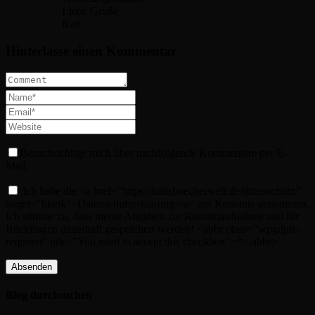
Liebe Grüße
Kati
Hinterlasse einen Kommentar
Benachrichtige mich über nachfolgende Kommentare per E-
Mail.
Ich habe die <a href="https://katisbuecherwelt.de/datenschutz/"
target="blank">Datenschutzerklärung</a> zur Kenntnis genommen.
Ich stimme zu, dass meine Angaben zur Kontaktaufnahme und für
Rückfragen dauerhaft gespeichert werden! <abbr class="wpgdprc-
required" title="You need to accept this checkbox">*</abbr>
Blog durchsuchen