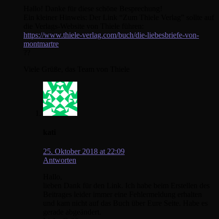
Hallo! Danke für diese schöne Besprechung!
Ein kleiner Hinweis: Der Link “Zum Thiele Verlag” sollte auf
die Verlags-Website von Thiele führen:
https://www.thiele-verlag.com/buch/die-liebesbriefe-von-
montmartre
??
Viele Grüße, das Team von Thiele
kati
25. Oktober 2018 at 22:09
Antworten
Hallo,
lieben Dank für den Link. Ich habe beim Erstellen des
Beitrages leider immer eine Fehlermeldung erhalten
und kam nicht auf das Buch über Eure Seite. Habe es
gerade abgeändert.