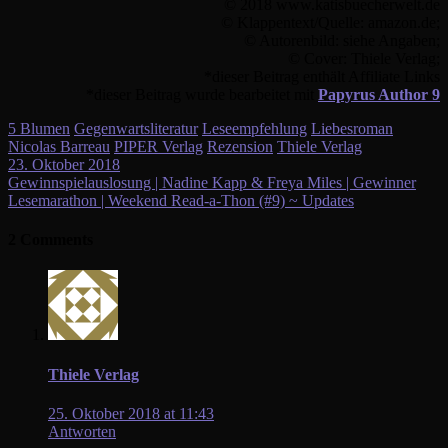
© 2018 www.katisbuecherwelt.de
© Klappentext/Quelle: amazon.de;
© Autorenbild: siehe Angaben;
© Cover: Thiele Verlag;
*dieser Beitrag enthält Affiliate Links
*dieser Beitrag wurde bearbeitet mit
Papyrus Author 9
5 Blumen
Gegenwartsliteratur
Leseempfehlung
Liebesroman
Nicolas Barreau
PIPER Verlag
Rezension
Thiele Verlag
23. Oktober 2018
Beitragsnavigation
Gewinnspielauslosung | Nadine Kapp & Freya Miles | Gewinner
Lesemarathon | Weekend Read-a-Thon (#9) ~ Updates
2 Comments
Thiele Verlag
25. Oktober 2018 at 11:43
Antworten