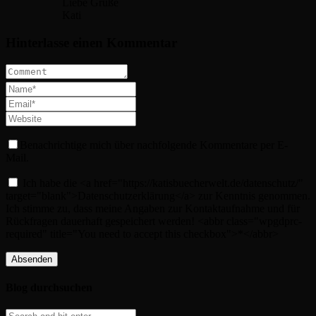
Liebe Grüße
Kati
Hinterlasse einen Kommentar
Benachrichtige mich über nachfolgende Kommentare per E-
Mail.
Ich habe die <a href="https://katisbuecherwelt.de/datenschutz/"
target="blank">Datenschutzerklärung</a> zur Kenntnis genommen.
Ich stimme zu, dass meine Angaben zur Kontaktaufnahme und für
Rückfragen dauerhaft gespeichert werden! <abbr class="wpgdprc-
required" title="You need to accept this checkbox">*</abbr>
Blog durchsuchen