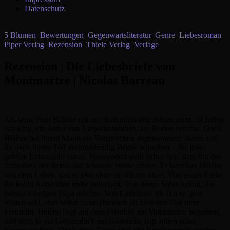
Datenschutz
5 Blumen
,
Bewertungen
,
Gegenwartsliteratur
,
Genre
,
Liebesroman
,
Piper Verlag
,
Rezension
,
Thiele Verlag
,
Verlage
Rezension | Die Liebesbriefe von
Montmartre | Nicolas Barreau
Als seine Frau Hélène mit nur dreiunddreißig Jahren stirbt, ist Julien
Azoulay, ein Autor von Liebeskomödien, am Boden zerstört. Doch
Hélène hat ihrem Mann ein Versprechen abgenommen: Julien soll
ihr nach ihrem Tod dreiunddreißig Briefe schreiben – für jedes
gelebte Lebensjahr einen. Verwundert stellt Julien fest, dass ihn das
Schreiben der Briefe auf seltsame Weise tröstet. Er berichtet Hélène
von dem Leben, das er jetzt ohne sie führen muss. Von seiner Liebe,
die keine Antworten mehr bekommt. Von ihrem Sohn Arthur, der
keinen traurigen Papa möchte. Von Cathérine, die ihn so gern
trösten will, aber selbst zu unglücklich ist über den Tod ihrer
Freundin. Hélène liegt auf dem Friedhof am Montmartre begraben,
und dort, in ein Geheimfach am Grabstein, legt Julien seine