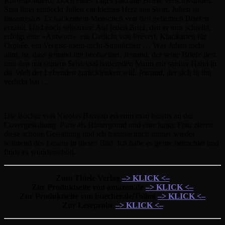
Korrespondenz. Doch eines Tages sind alle Briefe verschwunden.
Statt ihrer entdeckt Julien ein kleines Herz aus Stein. Julien ist
fassungslos. Er hat keinem Menschen von den geheimen Briefen
erzählt. Und noch seltsamer: Auf jeden Brief, den er nun schreibt,
erfolgt eine »Antwort«: ein Gedicht von Prévert, Kinokarten für
Orphée, ein Vergiss-mein-nicht-Sträußchen … Was Julien nicht
ahnt, ist, dass jemand ihn beobachtet. Jemand, der seine Briefe liest
und den mit seinem Schicksal hadernden Mann mit sanfter Hand in
die Welt der Lebenden zurücklenken will. Jemand, der sich in ihn
verliebt hat …
Die Bücher von Nicolas Barreau erkennt man bereits an der
Covergestaltung. Paris als Hintergrund und eine junge Frau zieren
diese schöne Gestaltung und ich träumte mich immer wieder
während des Lesens in dieses Bild. Ich habe es gerne betrachtet und
finde es wunderschön.
Zum Thiele Verlag
–> KLICK <–
Zur Produktseite von amazon.de
–> KLICK <–
Zur Produktseite von buecher.de/Tolino
–> KLICK <–
Zur Leseprobe
–> KLICK <–