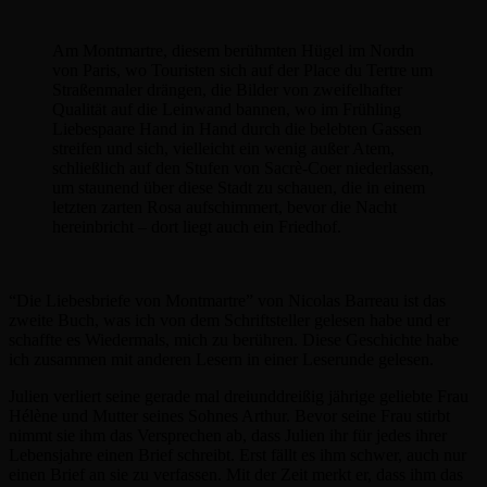
Am Montmartre, diesem berühmten Hügel im Nordn
von Paris, wo Touristen sich auf der Place du Tertre um
Straßenmaler drängen, die Bilder von zweifelhafter
Qualität auf die Leinwand bannen, wo im Frühling
Liebespaare Hand in Hand durch die belebten Gassen
streifen und sich, vielleicht ein wenig außer Atem,
schließlich auf den Stufen von Sacrè-Coer niederlassen,
um staunend über diese Stadt zu schauen, die in einem
letzten zarten Rosa aufschimmert, bevor die Nacht
hereinbricht – dort liegt auch ein Friedhof.
“Die Liebesbriefe von Montmartre” von Nicolas Barreau ist das
zweite Buch, was ich von dem Schriftsteller gelesen habe und er
schaffte es Wiedermals, mich zu berühren. Diese Geschichte habe
ich zusammen mit anderen Lesern in einer Leserunde gelesen.
Julien verliert seine gerade mal dreiunddreißig jährige geliebte Frau
Hélène und Mutter seines Sohnes Arthur. Bevor seine Frau stirbt
nimmt sie ihm das Versprechen ab, dass Julien ihr für jedes ihrer
Lebensjahre einen Brief schreibt. Erst fällt es ihm schwer, auch nur
einen Brief an sie zu verfassen. Mit der Zeit merkt er, dass ihm das