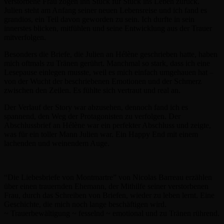
verstorbene Frau zogen ihn Stück für Stück ins Leben zurück.
Julien steht am Anfang seiner neuen Lebensreise und ich fand es
grandios, ein Teil davon geworden zu sein. Ich durfte in sein
innerstes blicken, mitfühlen und seine Entwicklung aus der Trauer
mitverfolgen.
Besonders die Briefe, die Julien an Hélène geschrieben hatte, haben
mich oftmals zu Tränen gerührt. Manchmal so stark, dass ich eine
Lesepause einlegen musste, weil es mich einfach umgehauen hat –
von der Wucht der beschriebenen Emotionen und der Schmerz
zwischen den Zeilen. Es fühlte sich vertraut und real an.
Der Verlauf der Story war abzusehen, dennoch fand ich es
spannend, den Weg der Protagonisten zu verfolgen. Der
Abschlussbrief an Hélène war ein perfekter Abschluss und zeigte,
was für ein toller Mann Julien war. Ein Happy End mit einem
lachenden und weinendem Auge.
“Die Liebesbriefe von Montmartre” von Nicolas Barreau erzählen
über einen trauernden Ehemann, der Mithilfe seiner verstorbenen
Frau, durch das Schreiben von Briefen, wieder zu leben lernt. Eine
Geschichte, die mich noch lange beschäftigen wird.
~ Trauerbewältigung ~ fesselnd ~ emotional und zu Tränen rührend.