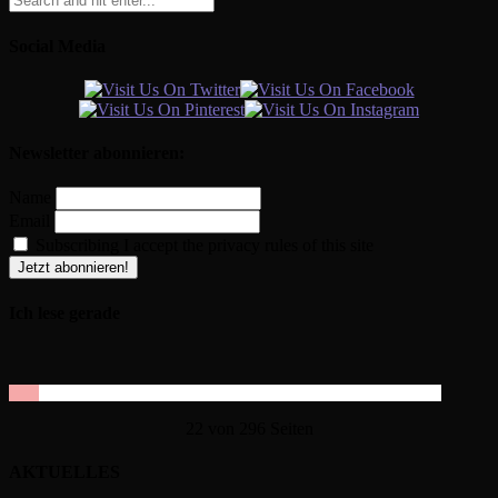
Social Media
Newsletter abonnieren:
Name
Email
Subscribing I accept the privacy rules of this site
Ich lese gerade
22 von 296 Seiten
AKTUELLES