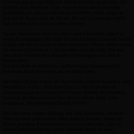
Schreiben gut tut, und fühlt sich Hélène dadurch wieder nahe. Als
plötzlich seine Briefe am Grab verschwinden und er materielle
Botschaften, als Antwort auf sein geschriebenes findet, begibt er
sich auf die Suche, nach der Person, der sein Gedankengut stiehlt.
Dabei findet Julien nicht nur seinen Frieden.
Nicolas Barreau hat mich mit seiner neuen Geschichte schnell in
seinen Bann gezogen. Bei Seite 30 habe ich meiner Freundin bereits
erzählt, wie toll ich das Buch finde und keine 7 Seiten später, weinte
ich wie ein Schlosshund. Und das sollte nicht das letzte Mal sein,
dass meine Gefühle mich dermaßen überwältigten und mich zu
Tränen rührte.
Der Schreibstil ist einfühlsam, berührend und lebendig und ich
konnte das Buch nur schwer aus der Hand legen.
Die Pariser-Kulisse konnte der Schriftsteller bildhaft darstellen, ohne
überladen zu wirken. Manchmal habe ich mir etwas mehr an
Umschreibungen gewünscht, weil Nicolas Barreau die besondere
Gabe hat, den französischen Flair durch einfache Sätze, leben
einzuhauen. Als wäre man leibhaftig vor Ort.
Die Charaktere zeigten Tiefgang und viele Emotionen. Ich lernte
Julien als einen gebrochenen Mann kennen, in seiner Trauer um
Hélène gefangen. Er funktionierte nur noch und seine Liebe zu
seinem Sohn hielt ihn am Leben. Erst seine Briefe an seine