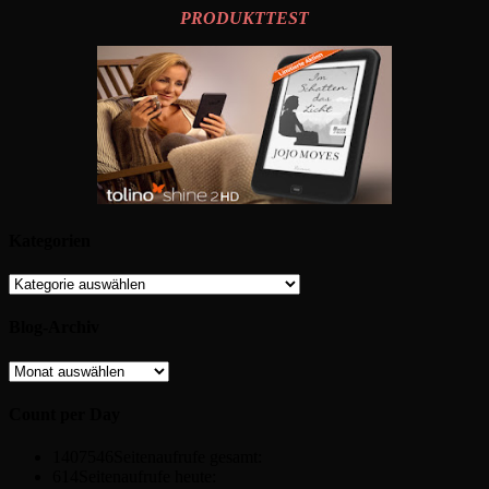
PRODUKTTEST
Kategorien
Kategorien
Blog-Archiv
Blog-
Archiv
Count per Day
1407546
Seitenaufrufe gesamt:
614
Seitenaufrufe heute: