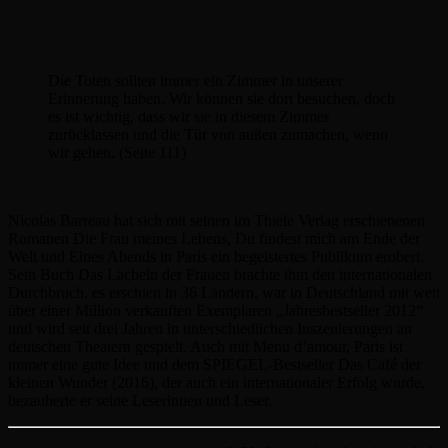
Die Toten sollten immer ein Zimmer in unserer
Erinnerung haben. Wir können sie dort besuchen, doch
es ist wichtig, dass wir sie in diesem Zimmer
zurücklassen und die Tür von außen zumachen, wenn
wir gehen. (Seite 111)
Nicolas Barreau hat sich mit seinen im Thiele Verlag erschienenen
Romanen Die Frau meines Lebens, Du findest mich am Ende der
Welt und Eines Abends in Paris ein begeistertes Publikum erobert.
Sein Buch Das Lächeln der Frauen brachte ihm den internationalen
Durchbruch, es erschien in 36 Ländern, war in Deutschland mit weit
über einer Million verkauften Exemplaren „Jahresbestseller 2012“
und wird seit drei Jahren in unterschiedlichen Inszenierungen an
deutschen Theatern gespielt. Auch mit Menu d’amour, Paris ist
immer eine gute Idee und dem SPIEGEL-Bestseller Das Café der
kleinen Wunder (2016), der auch ein internationaler Erfolg wurde,
bezauberte er seine Leserinnen und Leser.