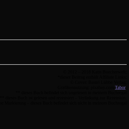
© 2012 – 2018 Katis Buecherwelt;
*dieser Beitrag enthält Affiliate Links;
© Cover: Bastei Lübbe Verlag;
Grafikennutzung: pixabay.com/
Tabor
;
** dieses Buch befindet sich ungelesen in meinem Buchregal
** dieses Buch ist gelesen und rezensiert – Verlinkung zur Rezension;
ne Markierung – dieses Buch befindet sich nicht in meinem Buchregal