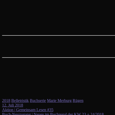
2018
Belletristik
Buchserie
Marie Merburg
Rügen
12. Juli 2018
Beitragsnavigation
Aktion | Gemeinsam Lesen #35
Buch-Neuzugang | Neues im Buchregal der KW 23 + 24/2018