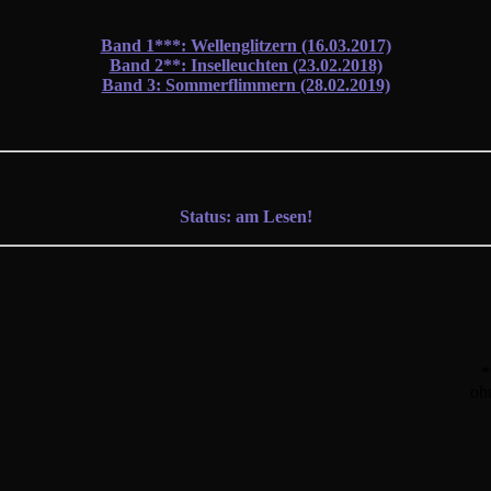
Band 1***: Wellenglitzern (16.03.2017)
Band 2**: Inselleuchten (23.02.2018)
Band 3: Sommerflimmern (28.02.2019)
Status: am Lesen!
*
oh