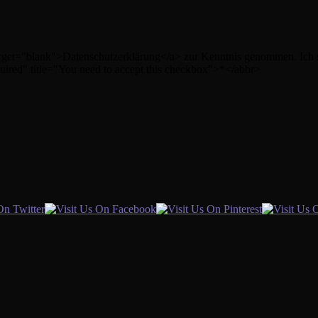
" target="blank">Datenschutzerklärung</a> zur Kenntnis genommen. Ic
uired" title="You need to accept this checkbox">*</abbr>