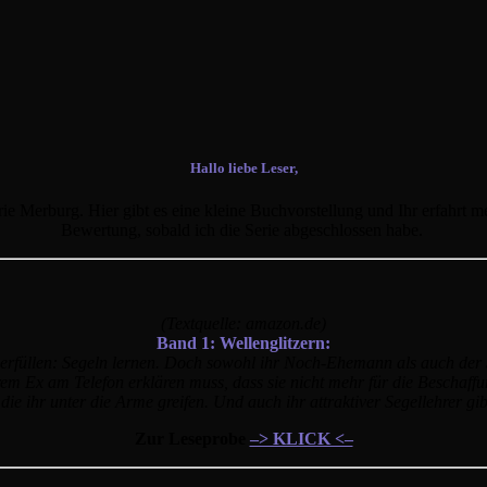
Hallo liebe Leser,
ie Merburg. Hier gibt es eine kleine Buchvorstellung und Ihr erfahrt m
Bewertung, sobald ich die Serie abgeschlossen habe.
(Textquelle: amazon.de)
Band 1: Wellenglitzern:
rfüllen: Segeln lernen. Doch sowohl ihr Noch-Ehemann als auch der S
rem Ex am Telefon erklären muss, dass sie nicht mehr für die Beschaff
die ihr unter die Arme greifen. Und auch ihr attraktiver Segellehrer gib
Zur Leseprobe
–> KLICK <–