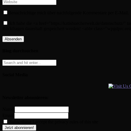
Benachrichtige mich über nachfolgende Kommentare per E-Mail.
Ich habe die <a href="https://katisbuecherwelt.de/datenschutz/
Rückfragen dauerhaft gespeichert werden! <abbr class="wpgdprc-req
Blog durchsuchen
Social Media
Newsletter abonnieren:
Name
Email
Subscribing I accept the privacy rules of this site