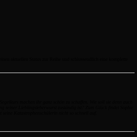
einen aktuellen Status zur Reihe und schlussendlich eine komplette
egelkurs machen ihr ganz schön zu schaffen. Wie soll sie denn auch
ung seiner Lieblingsleberwurst zuständig ist? Zum Glück findet Sophie
t seine Katastrophenschülerin nicht so schnell auf.