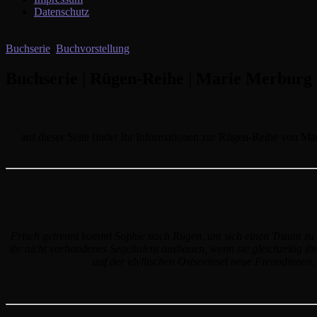
Datenschutz
Buchserie
,
Buchvorstellung
Buchserie | Rügen-Reihe | Marie Merburg
auf dieser Seite findet Ihr Informationen zur Rügen-Reihe von Mar
Frisch getrennt kommt Sophie nach Rügen, um sich einen Traum zu e
ihr nicht vorhandenes Segeltalent ausbauen, wenn sie gleichzeitig ih
auf der idyllischen Ostseeinsel neue Freundinnen, 