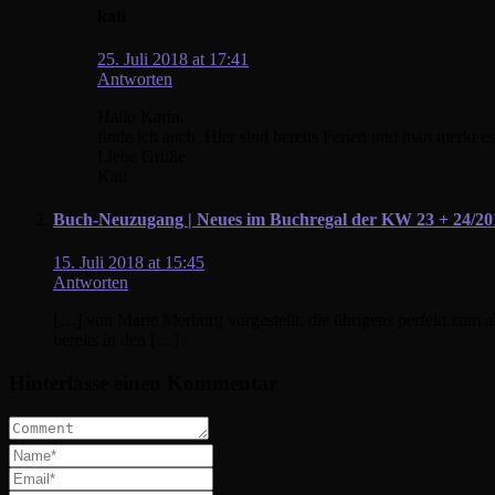
kati
25. Juli 2018 at 17:41
Antworten
Hallo Karin,
finde ich auch. Hier sind bereits Ferien und man merkt es
Liebe Grüße
Kati
Buch-Neuzugang | Neues im Buchregal der KW 23 + 24/201
15. Juli 2018 at 15:45
Antworten
[…] von Marie Merburg vorgestellt, die übrigens perfekt zum a
bereits in den […]
Hinterlasse einen Kommentar