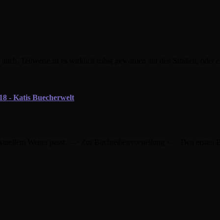
 auch. Teilweise ist es wirklich ruhig geworden auf den Straßen, oder e
8 - Katis Buecherwelt
ktuellem Wetter passt. –> Zur Buchreihenvorstellung <– . Den ersten B