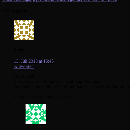
3 Comments
karin
13. Juli 2018 at 16:45
Antworten
Hallo Kati,
hihi…..man merkt die Ferienzeit fängt an oder?
Bei Deiner Vorstellung bekommt man Lust auf Meer, Strand und
Schönes Wochenende..LG..Karin…