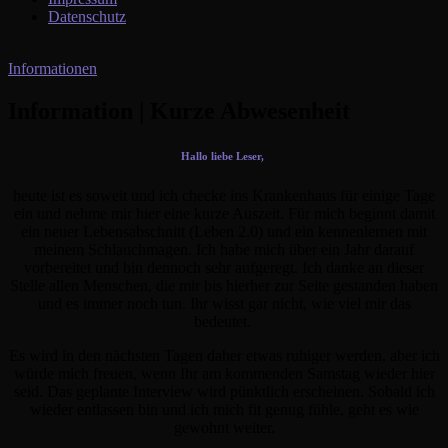
Datenschutz
Informationen
Information | Kurze Abwesenheit
Hallo liebe Leser,
heute ist es soweit und ich checke ins Krankenhaus für einige Tage
ein und nehme mir hier eine kurze Auszeit. Für mich beginnt damit
ein neuer Lebensabschnitt (Leben 2.0) und ein kennenlernen mit
meinem Schlauchmagen. Ich habe mich über ein Jahr darauf
vorbereitet und bin dennoch sehr aufgeregt. Ich danke an dieser
Stelle allen Menschen, die mir bis hierher zur Seite gestanden haben
und es immer noch tun. Ihr wisst gar nicht, wie viel mir das
bedeutet.
Es wird in den nächsten Tagen daher etwas ruhiger werden, aber ich
würde mich freuen, wenn Ihr am kommenden Samstag wieder hier
seid. Das geplante Interview wird pünktlich erscheinen. Sobald ich
wieder entlassen bin und ich mich fit genug fühle, geht es wie
gewohnt weiter.