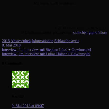
Ich werde Euch vermissen.
© 2018 www.katisbuecherwelt.de
© Grafikennutzung: pixabay.com/
steinchen
/
grandfailure
2018
Abwesenheit
Informationen
Schlauchmagen
8. Mai 2018
Beitragsnavigation
Interview | Im Interview mit Stephan Lössl + Gewinnspiel
Interview | Im Interview mit Lukas Hainer + Gewinnspiel
6 Comments
Kerstin
9. Mai 2018 at 09:07