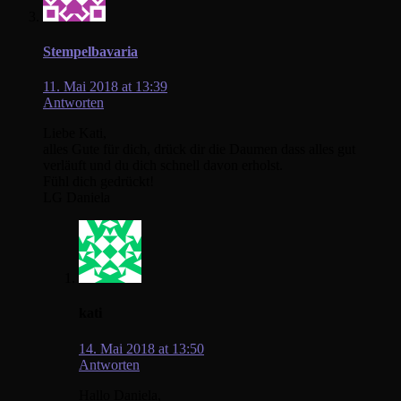
Stempelbavaria
11. Mai 2018 at 13:39
Antworten
Liebe Kati,
alles Gute für dich, drück dir die Daumen dass alles gut
verläuft und du dich schnell davon erholst.
Fühl dich gedrückt!
LG Daniela
kati
14. Mai 2018 at 13:50
Antworten
Hallo Daniela,