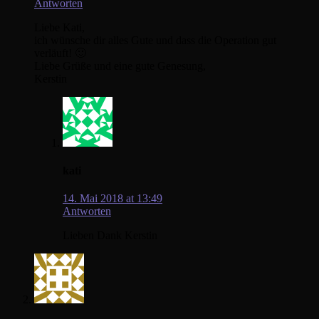
Antworten
Liebe Kati,
ich wünsche dir alles Gute und dass die Operation gut
verläuft! 🙂
Liebe Grüße und eine gute Genesung,
Kerstin
kati
14. Mai 2018 at 13:49
Antworten
Lieben Dank Kerstin