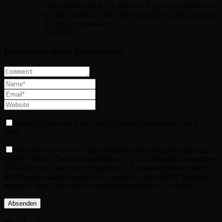
vielen lieben Dank. Es geht von Tag zu Tag besser, bis
auf die Gürtelrose, die mich jetzt noch heimgesucht hat,
ist alles gut verlaufen.
LG Kati
Hinterlasse einen Kommentar
Benachrichtige mich über nachfolgende Kommentare per E-
Mail.
Ich habe die <a href="https://katisbuecherwelt.de/datenschutz/"
target="blank">Datenschutzerklärung</a> zur Kenntnis genommen.
Ich stimme zu, dass meine Angaben zur Kontaktaufnahme und für
Rückfragen dauerhaft gespeichert werden! <abbr class="wpgdprc-
required" title="You need to accept this checkbox">*</abbr>