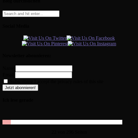
Blog durchsuchen
Social Media
Newsletter abonnieren:
Name
Email
Subscribing I accept the privacy rules of this site
Ich lese gerade
22 von 296 Seiten