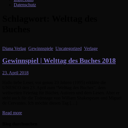
Datenschutz
Schlagwort:
Welttag des
Buches
Diana Verlag
,
Gewinnspiele
,
Uncategorized
,
Verlage
Gewinnspiel | Welttag des Buches 2018
23. April 2018
Hallo liebe Leser, vor genau 23 Jahren (1995) erklärte die
UNESCO den 23. April zum “Welttag des Buches”, dem
weltweiten Feiertag für Bücher, Autoren und dem Lesen. Aber er
steht auch für die Todestage von William Shakespeare und Miguel
de Cervantes. Ich möchte diesen Tag […]
Read more
Blog durchsuchen