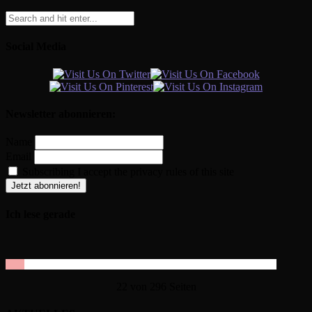
Social Media
Newsletter abonnieren:
Name
Email
Subscribing I accept the privacy rules of this site
Ich lese gerade
22 von 296 Seiten