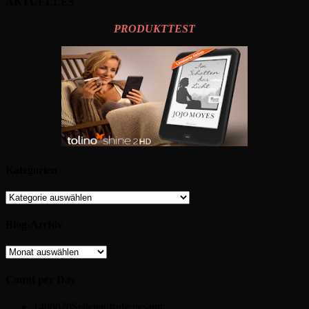
AKTUELLES
PRODUKTTEST
Kategorien
Kategorien
Blog-Archiv
Blog-
Archiv
Count per Day
1406626
Seitenaufrufe gesamt: