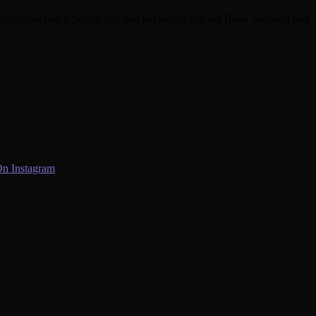
eutschsprachigen Songtexter und hat bereits mit der Band Santiano und