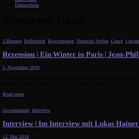
Datenschutz
Schlagwort:
Trauer
2 Blumen
,
Belletristik
,
Bewertungen
,
Deuticke Verlag
,
Genre
,
Literat
Rezension | Ein Winter in Paris | Jean-Phi
2. November 2018
Victor hat die Provinz hinter sich gelassen und ist zum Studium nach 
Mathieu, einem Jungen aus dem Kurs unter ihm, raucht Victor […]
Read more
Gewinnspiele
,
Interview
Interview | Im Interview mit Lukas Haine
12. Mai 2018