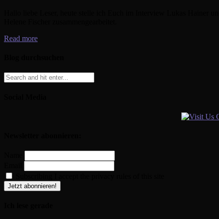
Hallo liebe Leser, heute stelle ich Euch im Interview Lukas Hainer u
Helene Fischer zusammengearbeitet.
Read more
Blog durchsuchen
Social Media
Newsletter abonnieren:
Name
Email
Subscribing I accept the privacy rules of this site
Ich lese gerade