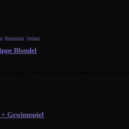
ur
,
Rezension
,
Verlage
lippe Blondel
Paris gezogen. Er kommt aus einfachen Verhältnissen, der Druck an der U
r + Gewinnspiel