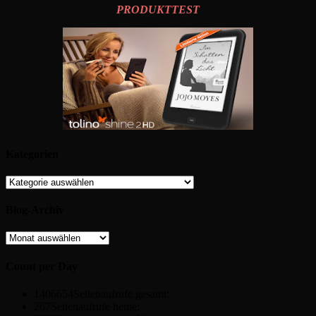
PRODUKTTEST
Kategorien
Kategorien
Blog-Archiv
Blog-
Archiv
Count per Day
1406654
Seitenaufrufe gesamt:
267
Seitenaufrufe heute: