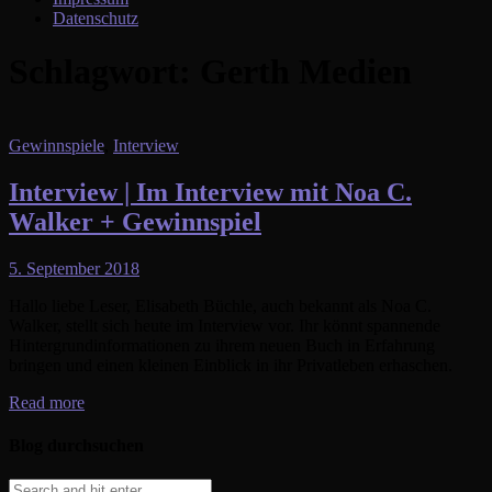
Datenschutz
Schlagwort:
Gerth Medien
Gewinnspiele
,
Interview
Interview | Im Interview mit Noa C.
Walker + Gewinnspiel
5. September 2018
Hallo liebe Leser, Elisabeth Büchle, auch bekannt als Noa C.
Walker, stellt sich heute im Interview vor. Ihr könnt spannende
Hintergrundinformationen zu ihrem neuen Buch in Erfahrung
bringen und einen kleinen Einblick in ihr Privatleben erhaschen.
Read more
Blog durchsuchen