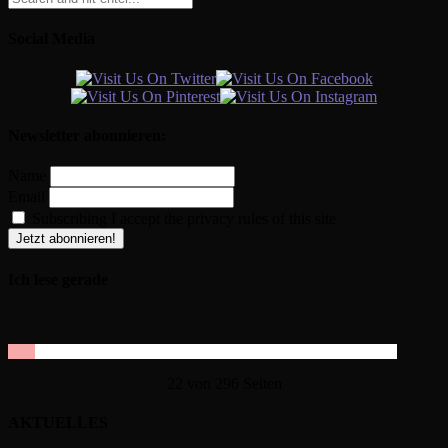
Social Media
Newsletter abonnieren:
Name
Email
Subscribing I accept the privacy rules of this site
Ich lese gerade
22 von 296 Seiten
AKTUELLES