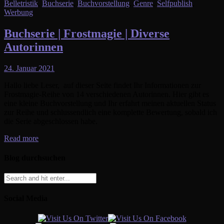
Belletristik
,
Buchserie
,
Buchvorstellung
,
Genre
,
Selfpublish
,
Werbung
Buchserie | Frostmagie | Diverse
Autorinnen
24. Januar 2021
Hallo liebe Leser, auf dieser Seite findet Ihr Informationen zur
Frostmagie-Reihe von 14 verschiedenen Autorinnen. Hier gibt es
eine kleine Buchvorstellung und Ihr erfahrt meinen aktuellen Status
zur Reihe und schlussendlich eine komplette Bewertung, sobald ich
die Serie abgeschlossen habe.
Read more
Blog durchsuchen
Social Media