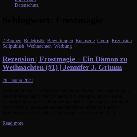
Datenschutz
Schlagwort:
Frostmagie
2 Blumen
,
Belletristik
,
Bewertungen
,
Buchserie
,
Genre
,
Rezension
,
Selfpublish
,
Weihnachten
,
Werbung
Rezension | Frostmagie – Ein Dämon zu
Weihnachten (#1) | Jennifer J. Grimm
28. Januar 2021
Besinnliche Tage vor Weihnachten kann Vivien sich abschminken.
Statt für den alljährlichen Winterball zu shoppen, muss sie den
Esoterik-Shop ihrer Großmutter ausmisten. Dann steht auch noch
kurz vor den Feiertagen ein nackter Mann mitten im Laden.
Irgendetwas an ihm zieht Vivien magisch an, aber der […]
Read more