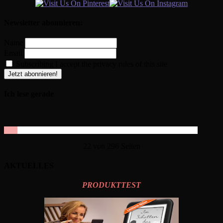
Newsletter abonnieren:
Name
Email
Subscribing I accept the privacy rules of this site
Ich lese gerade
22 von 296 Seiten
AKTUELLES
PRODUKTTEST