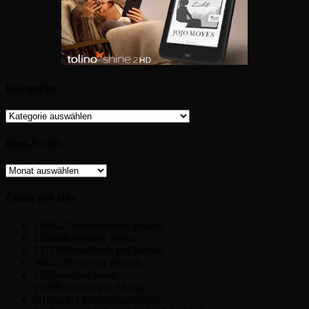
Kategorien
Kategorien
Blog-Archiv
Blog-
Archiv
Count per Day
1406127
Seitenaufrufe gesamt:
270
Seitenaufrufe heute:
2312
Seitenaufrufe pro Monat:
306732
Besucher gesamt:
216
Besucher heute:
1928
Besucher pro Monat:
0
Besucher momentan online: