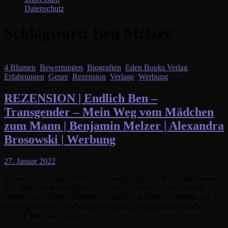
Datenschutz
Schlagwort:
Ben Melzer
4 Blumen
,
Bewertungen
,
Biografien
,
Eden Books Verlag
,
Erfahrungen
,
Genre
,
Rezension
,
Verlage
,
Werbung
REZENSION | Endlich Ben –
Transgender – Mein Weg vom Mädchen
zum Mann | Benjamin Melzer | Alexandra
Brosowski | Werbung
27. Januar 2022
Yvonne ist ein echter Wildfang – und gibt sich selbst Jungennamen.
Mit »Mädchenkram« kann sie nichts anfangen. In der Pubertät
erkennt sie: Sie liebt Mädchen, fühlt sich aber nicht lesbisch. Sie
spürt, dass sie im falschen Körper lebt. Doch es braucht noch
weitere fünf Jahre, […]