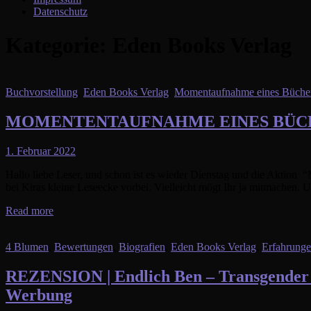
Datenschutz
Kategorie:
Eden Books Verlag
Buchvorstellung
,
Eden Books Verlag
,
Momentaufnahme eines Büch
MOMENTENTAUFNAHME EINES BÜCHERWU
1. Februar 2022
Hallo liebe Leser, und schon ist es wieder Dienstag und die Aktion 
bei Kiras kleine Leseecke vorbei. Vielleicht mögt Ihr ja mitmachen.
Read more
4 Blumen
,
Bewertungen
,
Biografien
,
Eden Books Verlag
,
Erfahrung
REZENSION | Endlich Ben – Transgender 
Werbung