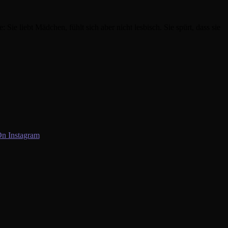
ie liebt Mädchen, fühlt sich aber nicht lesbisch. Sie spürt, dass sie