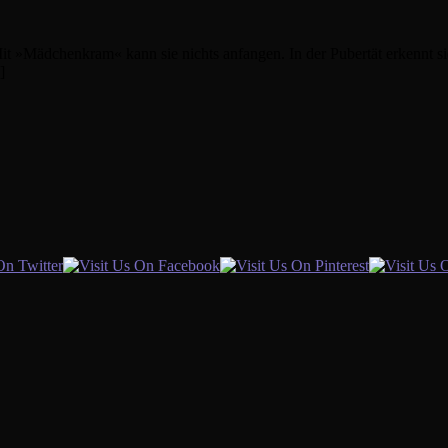
t »Mädchenkram« kann sie nichts anfangen. In der Pubertät erkennt sie: S
]