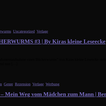
erwurms
,
Uncategorized
,
Verlage
RMS #3 | By Kiras kleine Leseecke
“Momentaufnahme eines Bücherwurms” von Kiras kleine Leseecke steht a
 Und nun […]
en
,
Genre
,
Rezension
,
Verlage
,
Werbung
– Mein Weg vom Mädchen zum Mann | Benja