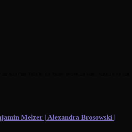
uf dem Plan. Falls Ihr die Aktion noch nicht kennt, schaut doch mal
min Melzer | Alexandra Brosowski |