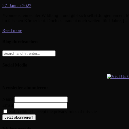
27. Januar 2022
Yvonne ist ein echter Wildfang – und gibt sich selbst Jungennamen. Mi
im falschen Körper lebt. Doch es braucht noch weitere fünf Jahre, […
Read more
Blog durchsuchen
Social Media
Newsletter abonnieren:
Name
Email
Subscribing I accept the privacy rules of this site
Ich lese gerade