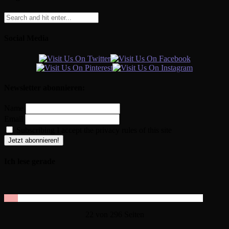
Social Media
Newsletter abonnieren:
Name
Email
Subscribing I accept the privacy rules of this site
Ich lese gerade
22 von 296 Seiten