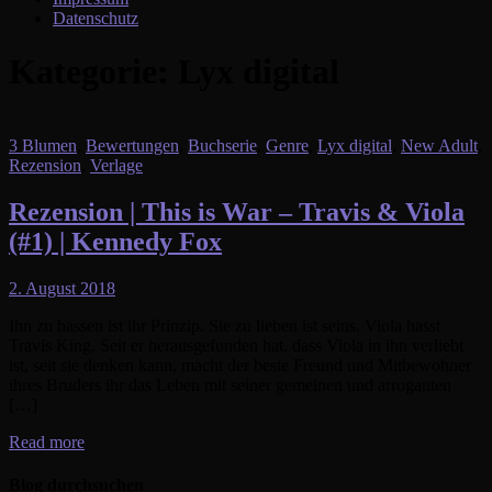
Datenschutz
Kategorie:
Lyx digital
3 Blumen
,
Bewertungen
,
Buchserie
,
Genre
,
Lyx digital
,
New Adult
,
Rezension
,
Verlage
Rezension | This is War – Travis & Viola
(#1) | Kennedy Fox
2. August 2018
Ihn zu hassen ist ihr Prinzip. Sie zu lieben ist seins. Viola hasst
Travis King. Seit er herausgefunden hat, dass Viola in ihn verliebt
ist, seit sie denken kann, macht der beste Freund und Mitbewohner
ihres Bruders ihr das Leben mit seiner gemeinen und arroganten
[…]
Read more
Blog durchsuchen