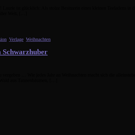
Laurie ist glücklich: Als stolze Besitzerin eines kleinen Teeladens in
aller Welt, […]
ion
,
Verlage
,
Weihnachten
ka Schwarzhuber
r zu vergeben … Wie jedes Jahr an Weihnachten macht sich die alleins
em Wald aus Tannenbäumen, […]