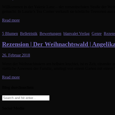
Willkommen in der Valerie Lane – der romantischsten Straße der Welt! 
gemacht. In Laurie’s Tea Corner verkauft sie köstliche Teesorten aus 
Read more
5 Blumen
,
Belletristik
,
Bewertungen
,
blanvalet Verlag
,
Genre
,
Rezens
Rezension | Der Weihnachtswald | Angeli
26. Februar 2018
Wenn der Weihnachtsstern am hellsten leuchtet, ist es Zeit, einande
stattliche Anwesen der Familie, umringt von einem Garten mit ein
Read more
Blog durchsuchen
Social Media