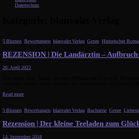
Datenschutz
Kategorie:
blanvalet Verlag
5 Blumen
,
Bewertungen
,
blanvalet Verlag
,
Genre
,
Historischer Roma
REZENSION | Die Landärztin – Aufbruch in
20. April 2022
Eine starke junge Ärztin, eine neue Heimat, eine Zeit voller Herau
verkraften musste, hat sie sich stets ihre Lebensfreude und ihren Gl
Read more
5 Blumen
,
Bewertungen
,
blanvalet Verlag
,
Buchserie
,
Genre
,
Liebes
Rezension | Der kleine Teeladen zum Glück
14. September 2018