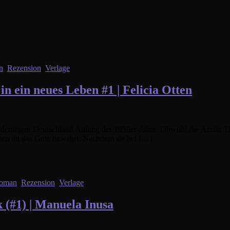
n
,
Rezension
,
Verlage
 ein neues Leben #1 | Felicia Otten
sforderungen Deutschland Anfang der 1950er-Jahre. Obwohl die Ärztin
auben an das Gute bewahrt. Nachdem sie bei […]
roman
,
Rezension
,
Verlage
 (#1) | Manuela Inusa