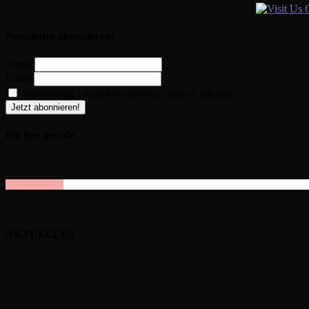
Newsletter abonnieren:
Name
Email
Subscribing I accept the privacy rules of this site
Ich lese gerade
AKTUELLES