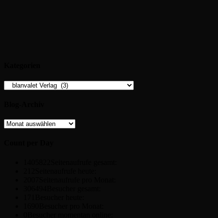
Kategorien
Kategorien
Blog-Archiv
Blog-
Archiv
Count per Day
1405822
Seitenaufrufe gesamt:
212
Seitenaufrufe heute:
2007
Seitenaufrufe pro Monat:
306494
Besucher gesamt:
171
Besucher heute:
1690
Besucher pro Monat:
0
Besucher momentan online: