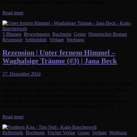
dick hervorgehoben sind, zeigen den Status “gelesen”, […]
Read more
5 Blumen
,
Bewertungen
,
Buchserie
,
Genre
,
Historischer Roman
,
Rezension
,
Selfpublish
,
Verlage
,
Werbung
Rezension | Unter fernem Himmel –
Waghalsige Träume (#3) | Jana Beck
27. Dezember 2024
Heimlich plant Louisa ihrem Leben als Hurdy-Gurdy-Girl endgültig
den Rücken zu kehren, aber bald weiß sie nicht mehr, wer Freund
oder Feind ist … British Columbia, 1868: Louisa versucht
unentwegt ihrem Dasein als Tanzmädchen zu entfliehen. Zudem
steht sie vor einer schicksalhaften Entscheidung. Soll sie […]
Read more
Belletristik
,
Buchserie
,
Fischer Verlag
,
Genre
,
Verlage
,
Werbung