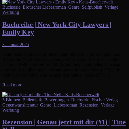
Buchserie
,
Erotischer Liebesroman
,
Genre
,
Selfpublish
,
Verlage
,
Werbung
Buchreihe | New York City Lawyers |
Emily Key
3. Januar 2025
Hallo liebe Bookies, auf dieser Seite findet ihr Informationen zur
Buchreihe “New York City Lawyers” von Emily Key. Ich stelle
euch die Reihe kurz vor und ihr könnt meinen aktuellen Lesestatus
und schlussendlich meine Gesamtbewertung nachlesen. *Titel die
dick hervorgehoben sind, zeigen den Status “gelesen”, […]
Read more
5 Blumen
,
Belletristik
,
Bewertungen
,
Buchserie
,
Fischer Verlag
,
Gegenwartsliteratur
,
Genre
,
Liebesroman
,
Rezension
,
Verlage
,
Werbung
Rezension | Genau jetzt mit dir (#1) | Tine