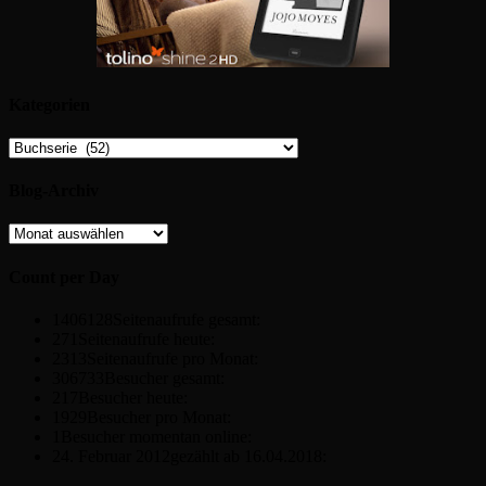
Kategorien
Kategorien
Blog-Archiv
Blog-
Archiv
Count per Day
1406128
Seitenaufrufe gesamt:
271
Seitenaufrufe heute:
2313
Seitenaufrufe pro Monat:
306733
Besucher gesamt:
217
Besucher heute:
1929
Besucher pro Monat:
1
Besucher momentan online:
24. Februar 2012
gezählt ab 16.04.2018: