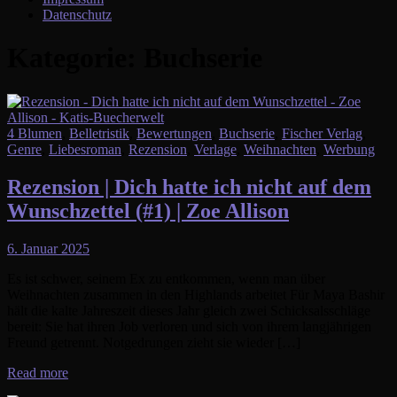
Datenschutz
Kategorie:
Buchserie
4 Blumen
,
Belletristik
,
Bewertungen
,
Buchserie
,
Fischer Verlag
,
Genre
,
Liebesroman
,
Rezension
,
Verlage
,
Weihnachten
,
Werbung
Rezension | Dich hatte ich nicht auf dem
Wunschzettel (#1) | Zoe Allison
6. Januar 2025
Es ist schwer, seinem Ex zu entkommen, wenn man über
Weihnachten zusammen in den Highlands arbeitet Für Maya Bashir
hält die kalte Jahreszeit dieses Jahr gleich zwei Schicksalsschläge
bereit: Sie hat ihren Job verloren und sich von ihrem langjährigen
Freund getrennt. Notgedrungen zieht sie wieder […]
Read more