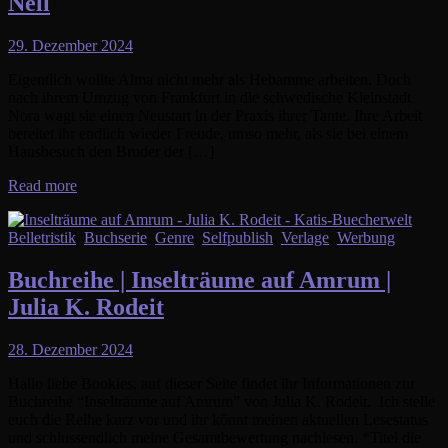
Nell
29. Dezember 2024
Eigentlich wollte Alma nicht mehr als Hebamme arbeiten. Doch
nach ihrem Umzug von Frankfurt in die schwedische Kleinstadt
Nora wagt sie einen Neustart in der Praxis ihrer Tante. Ihre Arbeit
bereitet ihr endlich wieder Freude, umso mehr, als sie bei einem
Hausbesuch den Bruder der […]
Read more
Belletristik
,
Buchserie
,
Genre
,
Selfpublish
,
Verlage
,
Werbung
Buchreihe | Inselträume auf Amrum |
Julia K. Rodeit
28. Dezember 2024
Hallo liebe Bookies, auf dieser Seite findet ihr Informationen zur
Buchreihe “Inselträume auf Amrum” von Julia K. Rodeit. Ich stelle
euch die Reihe kurz vor und ihr könnt meinen aktuellen Lesestatus
und schlussendlich meine Gesamtbewertung nachlesen. *Titel die