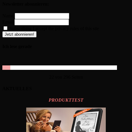
Newsletter abonnieren:
Name
Email
Subscribing I accept the privacy rules of this site
Ich lese gerade
22 von 296 Seiten
AKTUELLES
PRODUKTTEST