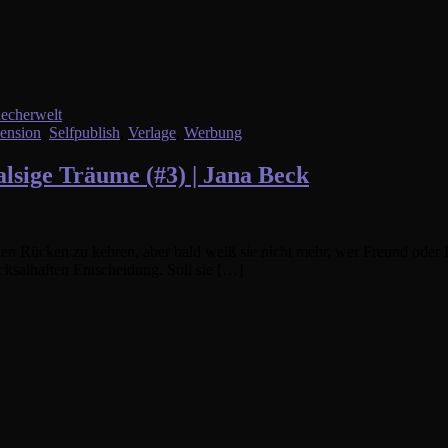
ension
,
Selfpublish
,
Verlage
,
Werbung
lsige Träume (#3) | Jana Beck
en Rücken zu kehren, aber bald weiß sie nicht mehr, wer Freund oder 
cksalhaften Entscheidung. Soll sie […]