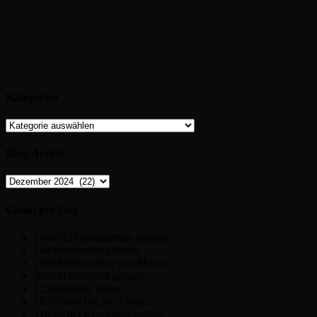
Kategorien
Kategorien
Blog-Archiv
Blog-
Archiv
Count per Day
1406021
Seitenaufrufe gesamt:
164
Seitenaufrufe heute:
2206
Seitenaufrufe pro Monat:
306641
Besucher gesamt:
125
Besucher heute:
1837
Besucher pro Monat:
1
Besucher momentan online: