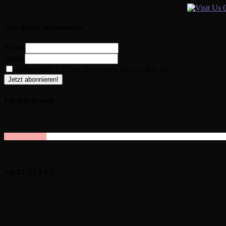
Newsletter abonnieren:
Name
Email
Subscribing I accept the privacy rules of this site
Ich lese gerade
AKTUELLES