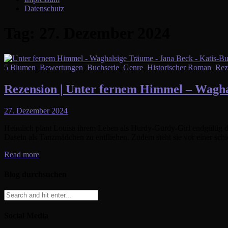
Datenschutz
Tag:
27. Dezember 2024
5 Blumen
,
Bewertungen
,
Buchserie
,
Genre
,
Historischer Roman
,
Rez
Rezension | Unter fernem Himmel – Wagha
27. Dezember 2024
Heimlich plant Louisa ihrem Leben als Hurdy-Gurdy-Girl endgültig d
Dasein als Tanzmädchen zu entfliehen. Zudem steht sie vor einer schi
Read more
Blog durchsuchen
Social Media