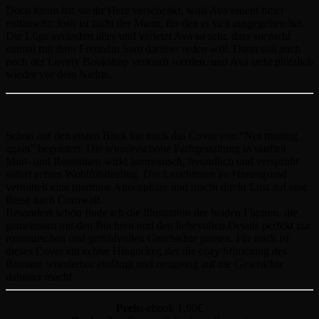
Doch kaum hat sie ihr Herz verschenkt, wird Ava erneut bitter
enttäuscht: Josh ist nicht der Mann, für den er sich ausgegeben hat.
Die Lüge verändert alles und verletzt Ava so sehr, dass sie nicht
einmal mit ihrer Freundin Sam darüber reden will. Dann soll auch
noch der Lovely Bookshop verkauft werden, und Ava steht plötzlich
wieder vor dem Nichts.
Schon auf den ersten Blick hat mich das Cover von “Not trusting
again” begeistert. Die wunderschöne Farbgestaltung in sanften
Mint- und Rosatönen wirkt harmonisch, freundlich und versprüht
sofort echtes Wohlfühlfeeling. Der Leuchtturm im Hintergrund
vermittelt eine maritime Atmosphäre und macht direkt Lust auf eine
Reise nach Cornwall.
Besonders schön finde ich die Illustration der beiden Figuren, die
gemeinsam mit den Büchern und den liebevollen Details perfekt zur
romantischen und gefühlvollen Geschichte passen. Für mich ist
dieses Cover ein echter Hingucker, der die cozy Stimmung des
Romans wunderbar einfängt und neugierig auf die Geschichte
dahinter macht.
Preis:
ebook 1,99€