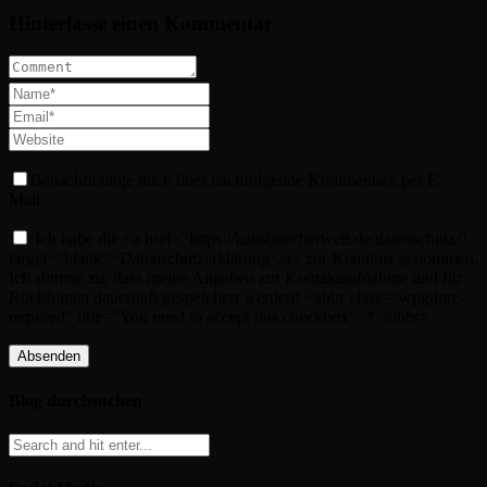
Hinterlasse einen Kommentar
Benachrichtige mich über nachfolgende Kommentare per E-
Mail.
Ich habe die <a href="https://katisbuecherwelt.de/datenschutz/"
target="blank">Datenschutzerklärung</a> zur Kenntnis genommen.
Ich stimme zu, dass meine Angaben zur Kontaktaufnahme und für
Rückfragen dauerhaft gespeichert werden! <abbr class="wpgdprc-
required" title="You need to accept this checkbox">*</abbr>
Blog durchsuchen