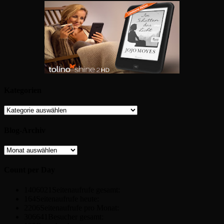
Kategorien
Kategorien
Blog-Archiv
Blog-
Archiv
Count per Day
1406021
Seitenaufrufe gesamt:
164
Seitenaufrufe heute:
2206
Seitenaufrufe pro Monat:
306641
Besucher gesamt: