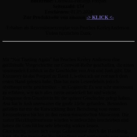
Buchreihe:
Cornwall-Feelings Prequel
Seitenzahl: 174
Erschienen:
01.05.2024
Zur Produktseite von amazon
-> KLICK <-
Erhalten als Rezensionsexemplar von Peaches KeeleyAnderson.
Vielen herzlichen Dank.
Mit “Not Trusting Again” hat Peaches Keeley Anderson eine
gefühlvolle Vorgeschichte zur Cornwall-Reihe geschaffen, die einen
spannenden Einblick in die Geschichte von Ava und Josh gibt. Die
Kurzstory ist das Prequel zu Band 1, wobei ich sie erst nach dem
ersten Band gelesen habe. Das hat mein Leseerlebnis jedoch
überhaupt nicht geschmälert – im Gegenteil: Es war sehr interessant
zu erfahren, wie sich alles zuvor entwickelt hat und welche
Ereignisse den Grundstein für die spätere Geschichte gelegt haben.
Ava hat in Josh unerwartet die große Liebe gefunden. Besonders
gefallen hat mir die Entwicklung ihrer Beziehung vom ersten
Kennenlernen bis hin zu den ersten romantischen Momenten. Die
zarten Herzklopfmomente wurden wunderschön beschrieben und
haben die Geschichte sehr lebendig wirken lassen.
Gleichzeitig ziehen sich einige Geheimnisse durch die Handlung.
Sam, die Besitzerin der Buchhandlung und mittlerweile eine enge