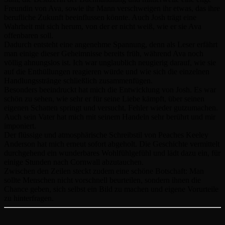
Freundin von Ava, sowie ihr Mann verschweigen ihr etwas, das ihre
berufliche Zukunft beeinflussen könnte. Auch Josh trägt eine
Wahrheit mit sich herum, von der er nicht weiß, wie er sie Ava
offenbaren soll.
Dadurch entsteht eine angenehme Spannung, denn als Leser erfährt
man einige dieser Geheimnisse bereits früh, während Ava noch
völlig ahnungslos ist. Ich war unglaublich neugierig darauf, wie sie
auf die Enthüllungen reagieren würde und wie sich die einzelnen
Handlungsstränge schließlich zusammenfügen.
Besonders beeindruckt hat mich die Entwicklung von Josh. Es war
schön zu sehen, wie sehr er für seine Liebe kämpft, über seinen
eigenen Schatten springt und versucht, Fehler wieder gutzumachen.
Auch sein Vater hat mich mit seinem Handeln sehr berührt und mir
imponiert.
Der flüssige und atmosphärische Schreibstil von Peaches Keeley
Anderson hat mich erneut sofort abgeholt. Die Geschichte vermittelt
durchgehend ein wunderbares Wohlfühlgefühl und lädt dazu ein, für
einige Stunden nach Cornwall abzutauchen.
Zwischen den Zeilen steckt zudem eine schöne Botschaft: Man
sollte Menschen nicht vorschnell beurteilen, sondern ihnen die
Chance geben, sich selbst ein Bild zu machen und eigene Vorurteile
zu hinterfragen.