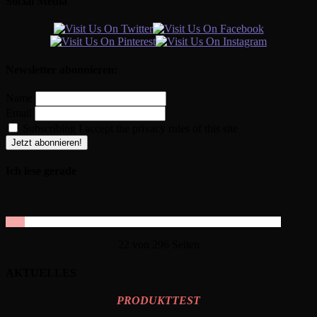
Social Media
Newsletter abonnieren:
Name
Email
Subscribing I accept the privacy rules of this site
Ich lese gerade
22 von 296 Seiten
AKTUELLES
PRODUKTTEST