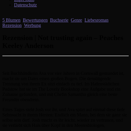
Datenschutz
5 Blumen
,
Bewertungen
,
Buchserie
,
Genre
,
Liebesroman
,
Rezension
,
Werbung
Rezension | Not trusting again – Peaches
Keeley Anderson
Seit Buchhändlerin Ava vor vier Jahren in Cornwall gestrandet ist,
macht sie um Dates einen großen Bogen. Die demütigende
Trennung von ihrem Ex sitzt einfach zu tief. Im Hafenstädtchen
Padstow hat sie im The Lovely Bookshop eine Aufgabe und ein
Zuhause gefunden, und mit Chefin Samantha gleich eine beste
Freundin obendrein.
Eines Tages steht Josh vor ihr, und Ava spürt auf einmal diese tiefe
Sehnsucht in ihrem Herzen: Endlich ein Mann, bei dem sie ganz sie
selbst sein darf. Josh macht es ihr leicht, wieder zu vertrauen, und
sie verliebt sich Hals über Kopf in den Meeresbiologen.