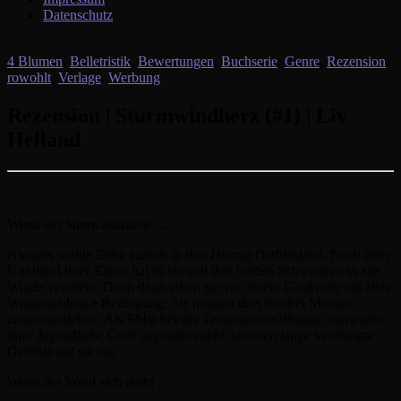
Datenschutz
4 Blumen
,
Belletristik
,
Bewertungen
,
Buchserie
,
Genre
,
Rezension
,
rowohlt
,
Verlage
,
Werbung
Rezension | Sturmwindherz (#1) | Liv
Helland
Wenn ein Sturm aufzueht …
Niemals wollte Ebba zurück in ihre Heimat Ostfriesland. Nach dem
Unfalltod ihrer Eltern hat es sie und ihre beiden Schwestern in alle
Winde verstreut. Doch dann erben sie von ihrem Großvater ein altes
Wasserschloss.e Bedingung: Sie müssen dort für drei Monate
zusammenleben. Als Ebba bei der Testamentseröffnung unerwartet
ihrer Jugendliebe Cord gegenübersteht, stürmen lange verdrängte
Gefühle auf sie ein.
Wenn der Wind sich dreht …