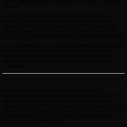
hatte ich durchgehend dieses „Wattfeeling“ im Herzen – inklusive
Fernweh.
Auch der Plot rund um das Testament fand ich unglaublich
spannend. Der berührende Einstieg, in dem der Großvater sein
Testament ändert und noch in derselben Nacht verschwindet, hat
mich direkt gepackt. Die Frage nach dem „Warum“ schwebt die
ganze Zeit über der Geschichte und hat mich nicht mehr losgelassen.
Die sanften Romanzen und vorsichtigen Annäherungen haben mein
Herz immer wieder zum Stolpern gebracht – genau die richtige
Mischung aus Gefühl und Spannung. Ich konnte das Buch kaum
aus der Hand legen und habe jede freie Minute genutzt, um
weiterzulesen.
Obwohl der erste Teil eher kurz gehalten ist, hat er mir
wunderschöne Lesestunden geschenkt. Ehrlich gesagt hätte ich mir
sogar noch mehr Seiten gewünscht, um noch länger in dieser
Geschichte zu bleiben. Das Ende hat mich dann komplett erwischt –
mit einem fiesen Cliffhanger und so vielen offenen Fragen, dass ich
unbedingt wissen muss, wie es weitergeht. Ich freue mich jetzt
schon riesig auf die Fortsetzung!