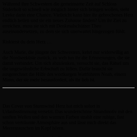
Während ihre Schwestern die gemeinsame Zeit auf Schloss
Süderholt so schnell wie möglich hinter sich bringen wollen, sieht
Levke darin eine Chance. Vielleicht kann hier ihr gebrochenes Herz
endlich heilen und sie ein neues Zuhause finden? Um ihr Ziel zu
erreichen, muss sie sich mit Denkmalschützer Theo
auseinandersetzen, zu dem sie sich unerwartet hingezogen fühlt.
Riskierst du dein Herz …
Auch Marie, die jüngste der Schwestern, kehrt nur widerwillig an
die Nordseeküste zurück, zu weh tun ihr die Erinnerungen, die sie
damit verbindet. Um sich abzulenken, versucht sie, das Rätsel um
die ungewöhnliche Erbschaft zu lüften. Dafür braucht sie
ausgerechnet die Hilfe des wortkargen Wattführers Noah, einem
Mann, der sie mehr herausfordert, als ihr lieb ist.
Das Cover von Sturmwind Herz hat mich sofort in
Urlaubsstimmung versetzt. Das wunderschöne Strandmotiv mit den
sanften Wellen und den warmen Farben strahlt eine ruhige, fast
schon verträumte Atmosphäre aus und lässt mich direkt das
Meeresrauschen im Kopf hören.