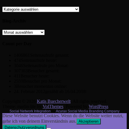
Kategorien
Blog-Archiv
Blog-
Archiv
Count per Day
1406861
Seitenaufrufe gesamt:
474
Seitenaufrufe heute:
3046
Seitenaufrufe pro Monat:
307363
Besucher gesamt:
411
Besucher heute:
2559
Besucher pro Monat:
3
Besucher momentan online:
24. Februar 2012
gezählt ab 16.04.2018:
Copyright © 2026
Katis Buecherwelt
. All rights reserved.
Theme: marlin-lite by
VolThemes
. Powered by
WordPress
.
Social Network Integration
by
Acurax Social Media Branding Company
Diese Website benutzt Cookies. Wenn du die Website weiter nutzt,
gehe ich von deinem Einverständnis aus.
Akzeptieren
Datenschutzverordnung