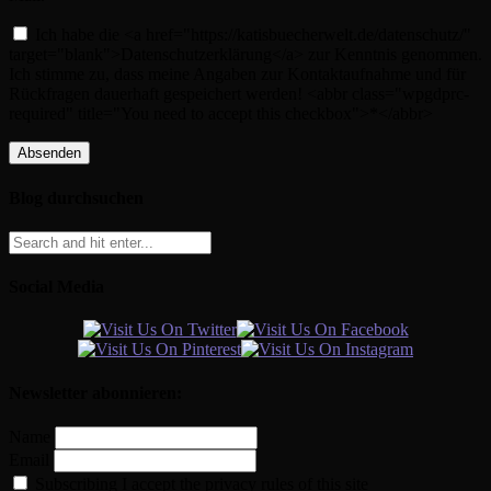
Ich habe die <a href="https://katisbuecherwelt.de/datenschutz/"
target="blank">Datenschutzerklärung</a> zur Kenntnis genommen.
Ich stimme zu, dass meine Angaben zur Kontaktaufnahme und für
Rückfragen dauerhaft gespeichert werden! <abbr class="wpgdprc-
required" title="You need to accept this checkbox">*</abbr>
Blog durchsuchen
Social Media
Newsletter abonnieren:
Name
Email
Subscribing I accept the privacy rules of this site