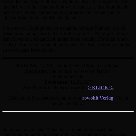
Besonders ins Auge fällt der Titel, der haptisch hervorgehoben ist
und sich wie feiner Sand anfühlt – ein Detail, das das Strandfeeling
nicht nur sichtbar, sondern auch spürbar macht. Genau solche
kleinen Besonderheiten liebe ich ja total.
Ein weiteres Highlight ist das bekannte Schloss-Emblem, das als
Wiedererkennungsmerkmal der Reihe sofort ins Auge springt und
dem Cover eine elegante, stimmige Note verleiht. Für mich rundet
es das Gesamtbild perfekt ab und macht das Buch schon von außen
zu etwas ganz Besonderem.
Preis:
Print 14,00€, ebook 9,95€, Hörbuch verfügbar
Buchreihe:
Die Schloss-Schwestern Band 1
Seitenzahl:
336
Erschienen:
12.12.2025
Zur Produktseite von amazon –
> KLICK <-
Erhalten als Rezensionsexemplar vom
rowohlt Verlag
. Vielen
herzlichen Dank.
Schon nach den ersten Seiten war ich mitten im Geschehen
angekommen und habe gespürt: Diese Geschichte hat etwas ganz