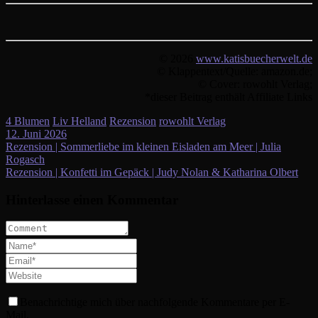
© 2026
www.katisbuecherwelt.de
© Klappentext/Quelle: amazon.de;
© Cover: rowohlt Verlag;
*dieser Beitrag enthält Affiliate Links
4 Blumen
Liv Helland
Rezension
rowohlt Verlag
12. Juni 2026
Beitragsnavigation
Rezension | Sommerliebe im kleinen Eisladen am Meer | Julia
Rogasch
Rezension | Konfetti im Gepäck | Judy Nolan & Katharina Olbert
Hinterlasse einen Kommentar
Benachrichtige mich über nachfolgende Kommentare per E-
Mail.