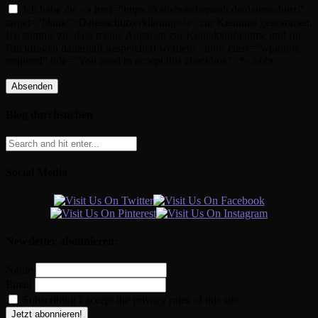
Ich habe die <a href="https://katisbuecherwelt.de/datenschutz/"
target="blank">Datenschutzerklärung</a> zur Kenntnis genommen.
Ich stimme zu, dass meine Angaben zur Kontaktaufnahme und für
Rückfragen dauerhaft gespeichert werden! <abbr class="wpgdprc-
required" title="You need to accept this checkbox">*</abbr>
Blog durchsuchen
Social Media
Newsletter abonnieren:
Name
Email
Subscribing I accept the privacy rules of this site