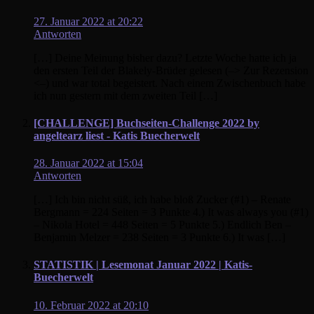
27. Januar 2022 at 20:22
Antworten
[…] Deine Meinung bisher dazu? Letzte Woche hatte ich ja
den ersten Teil der Blakely-Brüder gelesen (–> Zur Rezension
<–) und war total begeistert. Nach einem Zwischenbuch habe
ich nun gestern mit dem zweiten Teil […]
[CHALLENGE] Buchseiten-Challenge 2022 by
angeltearz liest - Katis Buecherwelt
28. Januar 2022 at 15:04
Antworten
[…] Ich bin nicht süß, ich habe bloß Zucker (#1) – Renate
Bergmann = 224 Seiten = 3 Punkte 4.) It was always you (#1)
– Nikola Hotel = 448 Seiten = 5 Punkte 5.) Endlich Ben –
Benjamin Melzer = 238 Seiten = 3 Punkte 6.) It was […]
STATISTIK | Lesemonat Januar 2022 | Katis-
Buecherwelt
10. Februar 2022 at 20:10