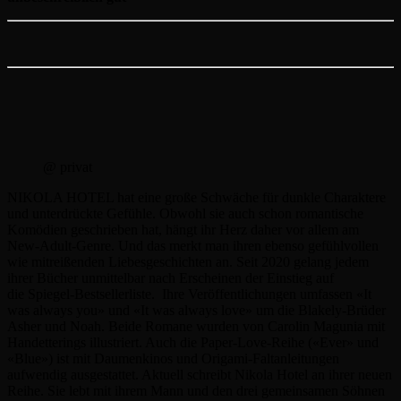
@ privat
NIKOLA HOTEL hat eine große Schwäche für dunkle Charaktere
und unterdrückte Gefühle. Obwohl sie auch schon romantische
Komödien geschrieben hat, hängt ihr Herz daher vor allem am
New-Adult-Genre. Und das merkt man ihren ebenso gefühlvollen
wie mitreißenden Liebesgeschichten an. Seit 2020 gelang jedem
ihrer Bücher unmittelbar nach Erscheinen der Einstieg auf
die Spiegel-Bestsellerliste. Ihre Veröffentlichungen umfassen «It
was always you» und «It was always love» um die Blakely-Brüder
Asher und Noah. Beide Romane wurden von Carolin Magunia mit
Handetterings illustriert. Auch die Paper-Love-Reihe («Ever» und
«Blue») ist mit Daumenkinos und Origami-Faltanleitungen
aufwendig ausgestattet. Aktuell schreibt Nikola Hotel an ihrer neuen
Reihe. Sie lebt mit ihrem Mann und den drei gemeinsamen Söhnen