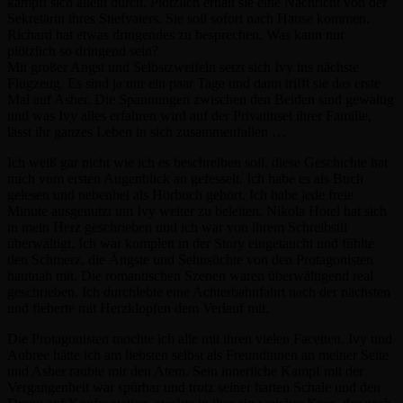
kämpft sich allein durch. Plötzlich erhält sie eine Nachricht von der
Sekretärin ihres Stiefvaters. Sie soll sofort nach Hause kommen.
Richard hat etwas dringendes zu besprechen. Was kann nur
plötzlich so dringend sein?
Mit großer Angst und Selbstzweifeln setzt sich Ivy ins nächste
Flugzeug. Es sind ja nur ein paar Tage und dann trifft sie das erste
Mal auf Asher. Die Spannungen zwischen den Beiden sind gewaltig
und was Ivy alles erfahren wird auf der Privatinsel ihrer Familie,
lässt ihr ganzes Leben in sich zusammenfallen …
Ich weiß gar nicht wie ich es beschreiben soll, diese Geschichte hat
mich vom ersten Augenblick an gefesselt. Ich habe es als Buch
gelesen und nebenbei als Hörbuch gehört. Ich habe jede freie
Minute ausgenutzt um Ivy weiter zu beleiten. Nikola Hotel hat sich
in mein Herz geschrieben und ich war von ihrem Schreibstil
überwältigt. Ich war komplett in der Story eingetaucht und fühlte
den Schmerz, die Ängste und Sehnsüchte von den Protagonisten
hautnah mit. Die romantischen Szenen waren überwältigend real
geschrieben. Ich durchlebte eine Achterbahnfahrt nach der nächsten
und fieberte mit Herzklopfen dem Verlauf mit.
Die Protagonisten mochte ich alle mit ihren vielen Facetten. Ivy und
Aubree hätte ich am liebsten selbst als Freundinnen an meiner Seite
und Asher raubte mir den Atem. Sein innerliche Kampf mit der
Vergangenheit war spürbar und trotz seiner harten Schale und den