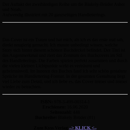
Der Auftakt der zweibändigen Reihe um die Blakely-Brüder Asher
und Noah.
Aufwendig illustriert mit 20 ganzseitigen Handletterings.
Das Cover ist ein Traum und hat mich, als ich es das erste mal sah,
direkt neugierig gemacht. Ich musste unbedingt wissen, welche
Story sich hinter diesem schönen Buchdeckel befindet. Der Titel ist
das Augenmerkmal und ziert das Zentrum des Buchcovers im Stil
des Handletterings. Die Farben spielen perfekt zusammen und durch
die vielen kleinen Lichtpunkte wirkt es verträumt und
geheimnisvoll. Im Inneren des Buches fand ich sehr schön gestaltete
Sprüche im Handlettering-Format. In der gesamten Gestaltung liegt
viel Liebe zum Detail, und ich liebe es, das Cover immer und immer
wieder zu betrachten.
ISBN:
978-3-499-00314-1
Erschienen:
16.06.2020
Seitenzahl:
448
Buchreihe:
Blakely Brüder (#1)
Zum Kyss Verlag
–> KLICK <–