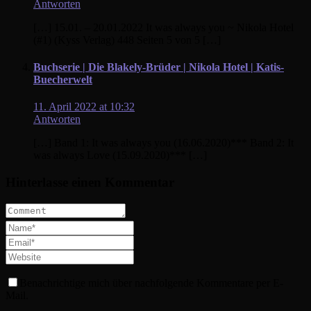
Antworten
[…] 15.01. – 20.01.2022 It was always you ~ Nikola Hotel
(#1) (Kyss Verlag) 448 Seiten 5 von 5 […]
Buchserie | Die Blakely-Brüder | Nikola Hotel | Katis-
Buecherwelt
11. April 2022 at 10:32
Antworten
[…] Band 1: It was always you (16.06.2020)*** Band 2: It
was always Love (15.09.2020)*** […]
Hinterlasse einen Kommentar
Benachrichtige mich über nachfolgende Kommentare per E-
Mail.