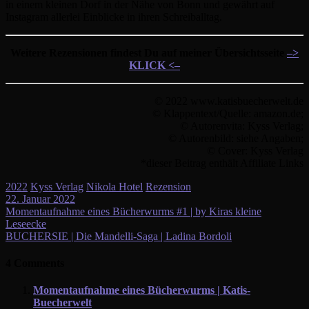
in einem kleinen Dorf in der Nähe von Bonn und gewährt auf
Instagram allerlei Einblicke in ihren Schreiballtag.
Weitere Rezensionen findest Du auf meiner Übersichtsseite
–>
KLICK <–
© 2022 www.katisbuecherwelt.de
© Klappentext/Quelle: amazon.de;
© Autorenvita: Kyss Verlag;
© Autorenbild: siehe Angaben;
© Cover: Kyss Verlag
*dieser Beitrag enthält Affiliate Links
2022
Kyss Verlag
Nikola Hotel
Rezension
22. Januar 2022
Beitragsnavigation
Momentaufnahme eines Bücherwurms #1 | by Kiras kleine
Leseecke
BUCHERSIE | Die Mandelli-Saga | Ladina Bordoli
4 Comments
Momentaufnahme eines Bücherwurms | Katis-
Buecherwelt