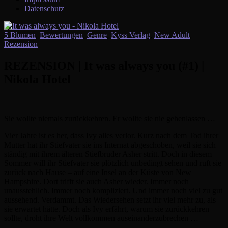
Datenschutz
5 Blumen
,
Bewertungen
,
Genre
,
Kyss Verlag
,
New Adult
,
Rezension
REZENSION | It was always you (#1) |
Nikola Hotel
Sie wollte niemals zurückkehren. Er wollte sie nie gehenlassen …
Vier Jahre ist es her, dass Ivy alles verlor. Kurz nach dem Tod ihrer
Mutter hat ihr Stiefvater sie ins Internat abgeschoben, weil sie sich
ständig mit ihrem älteren Stiefbruder Asher stritt. Doch in diesem
Sommer will ihr Stiefvater sie plötzlich unbedingt sehen und ruft sie
zurück nach Hause – auf eine Insel an der Küste von New
Hampshire. Dort trifft sie auch Asher wieder. Immer noch
unausstehlich. Immer noch kompliziert. Und immer noch viel zu gut
aussehend. Verdammt. Das Wiedersehen setzt ihr viel mehr zu, als
sie erwartet hätte. Doch als Ivy erfährt, warum sie zurückkehren
sollte, droht ihre Welt vollkommen auseinanderzubrechen …