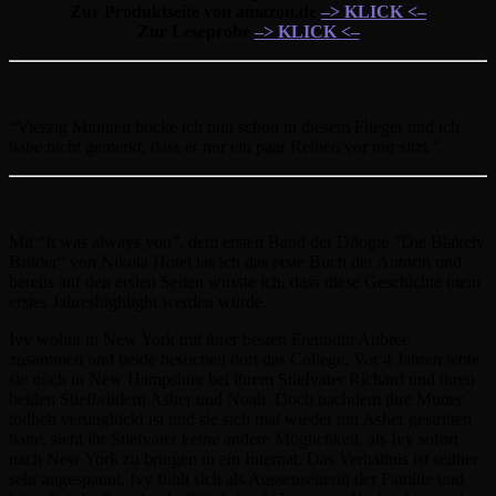
Zur Produktseite von amazon.de
–> KLICK <–
Zur Leseprobe
–> KLICK <–
“Vierzig Minuten hocke ich nun schon in diesem Flieger und ich
habe nicht gemerkt, dass er nur ein paar Reihen vor mir sitzt.”
Mit “It was always you”, dem ersten Band der Dilogie “Die Blakely
Brüder” von Nikola Hotel las ich das erste Buch der Autorin und
bereits auf den ersten Seiten wusste ich, dass diese Geschichte mein
erstes Jahreshighlight werden würde.
Ivy wohnt in New York mit ihrer besten Freundin Aubree
zusammen und beide besuchen dort das College. Vor 4 Jahren lebte
sie noch in New Hampshire bei ihrem Stiefvater Richard und ihren
beiden Stiefbrüdern Asher und Noah. Doch nachdem ihre Mutter
tödlich verunglückt ist und sie sich mal wieder mit Asher gestritten
hatte, sieht ihr Stiefvater keine andere Möglichkeit, als Ivy sofort
nach New York zu bringen in ein Internat. Das Verhältnis ist seither
sehr angespannt. Ivy fühlt sich als Aussenseiterin der Familie und