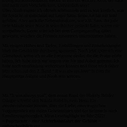
Drang auf Konfrontation, steckte in ihm ein weicher Kern, der nach
und nach zum Vorschein kam. Unheimlich sexy!
Über Noah musste ich oftmals schmunzeln und es war köstlich, was
für Sprüche er manchmal auf Lager hatte. Seine Art hat mir total
gefallen. Aber auch die Nebencharaktere, wie z.B. Sam, der jede
freie Minute seine Nase in seine Bücher gesteckt hatte, waren mir
sympathisch. Gerne wäre ich bei dem Campingausflug dabei
gewesen, welchen die Freunde zusammen unternommen haben.
Mit einigen Höhen und Tiefen, Enthüllungen und Entscheidungen
blieb die Geschichte durchweg spannend. Noch jetzt spüre ich eine
Gänsehaut, wenn ich an alle Ereignisse denke, die die Protas erlebt
haben. Ich habe mich nur ungern von Ivy und Asher getrennt. Ich
hätte noch stundenlang weiterlesen können und freue mich daher
jetzt schon auf den 2. Band ” It was always love” in dem die
Hauptprotas Aubree und Noah sein werden.
Mit “It was always you”, dem ersten Band der Blakely Brüder
Dilogie schreibt sich Nikola Hotel in mein Herz. Ein
atemberaubender Roman, über die Liebe, einer tragischen
Vergangenheit mit vielen Geheimnissen und der Sehnsucht nach
Familienzugehörigkeit. Mein Lesehighlight im Jahr 2022!
~ Pageturner ~ eine Achterbahnfahrt der Gefühle ~
unbeschreiblich gut