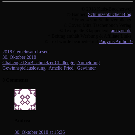
© 2018 Katis-Buecherwelt
© Banner:
Schlunzenbücher Blog
;
*Frage 4 von Schlunzenbücher;
© Cover: Mira Taschenbuch Verlag;
© Textquelle Klappentext:
amazon.de
;
* Beitrag enthält Werbung & Affiliate Links;
© Text wurde bearbeitet mit
Papyrus Author 9
2018
Gemeinsam Lesen
30. Oktober 2018
Beitragsnavigation
Challenge | SuB schmelzer Challenge | Anmeldung
Gewinnspielauslosung | Amelie Fried | Gewinner
8 Comments
Andrea
30. Oktober 2018 at 15:36