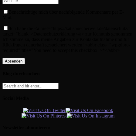
Benachrichtige mich über nachfolgende Kommentare per E-
Mail.
Ich habe die <a href="https://katisbuecherwelt.de/datenschutz/"
target="blank">Datenschutzerklärung</a> zur Kenntnis genommen.
Ich stimme zu, dass meine Angaben zur Kontaktaufnahme und für
Rückfragen dauerhaft gespeichert werden! <abbr class="wpgdprc-
required" title="You need to accept this checkbox">*</abbr>
Blog durchsuchen
Social Media
Newsletter abonnieren: