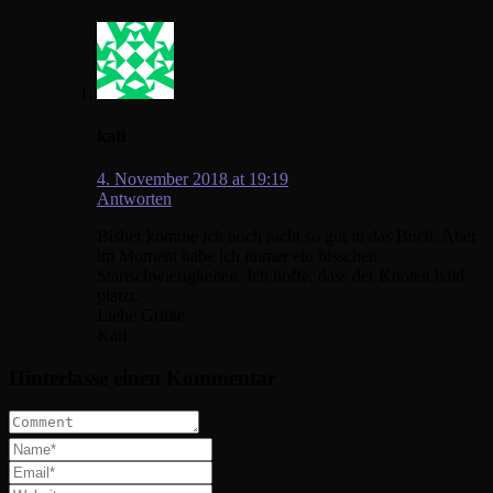
kati
4. November 2018 at 19:19
Antworten
Bisher komme ich noch nicht so gut in das Buch. Aber
im Moment habe ich immer ein bisschen
Startschwierigkeiten. Ich hoffe, dass der Knoten bald
platzt.
Liebe Grüße
Kati
Hinterlasse einen Kommentar