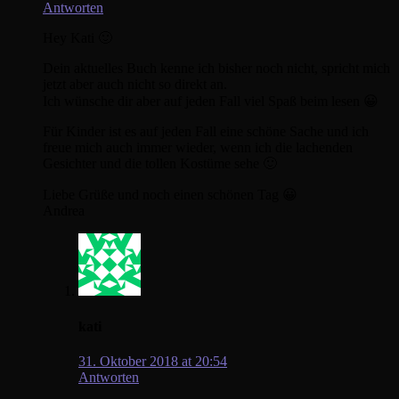
Antworten
Hey Kati 🙂
Dein aktuelles Buch kenne ich bisher noch nicht, spricht mich
jetzt aber auch nicht so direkt an.
Ich wünsche dir aber auf jeden Fall viel Spaß beim lesen 😀
Für Kinder ist es auf jeden Fall eine schöne Sache und ich
freue mich auch immer wieder, wenn ich die lachenden
Gesichter und die tollen Kostüme sehe 🙂
Liebe Grüße und noch einen schönen Tag 😀
Andrea
kati
31. Oktober 2018 at 20:54
Antworten