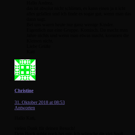
Hallo Andrea,
das ist absolut nicht schlimm, es kann einen ja n icht
alles gefallen und ich finde es sogar gut, wenn man das
dann sagt.
Bei uns waren heute nur ganz wenige Kinder.
Eigentlich nur eine Gruppe. Komisch. Da macht man
Jahre nichts und wenn man etwas macht, kommen die
Kleinen nicht.
Liebe Grüße
Kati
Christine
31. Oktober 2018 at 08:53
Antworten
Hallo Kati,
vielen Dank für deinen Besuch!
Dein Buch subbt noch bei mir. Ich wünsche dir viel Spaß