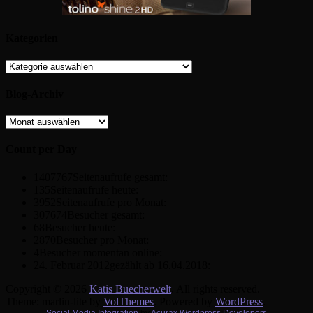
Kategorien
Kategorien
Blog-Archiv
Blog-
Archiv
Count per Day
1407767
Seitenaufrufe gesamt:
135
Seitenaufrufe heute:
3952
Seitenaufrufe pro Monat:
307674
Besucher gesamt:
68
Besucher heute:
2870
Besucher pro Monat:
4
Besucher momentan online:
24. Februar 2012
gezählt ab 16.04.2018:
Copyright © 2026
Katis Buecherwelt
. All rights reserved.
Theme: marlin-lite by
VolThemes
. Powered by
WordPress
.
Social Media Integration
by
Acurax Wordpress Developers