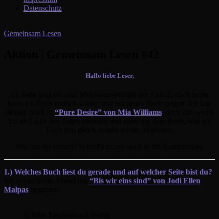
Datenschutz
Gemeinsam Lesen
Aktion | Gemeinsam Lesen #42
Hallo liebe Leser,
ich habe jetzt ein paar Mal ausgesetzt bei der Aktion, doch heute
kann ich Euch endlich wieder mal ein neues Buch zeigen. Ich lese
aktuell noch in
“Pure Desire” von Mia Williams
, doch das werde
ich im Laufe des Tages beenden und dann mit dem Buch, was ich
Euch nun gleich zeigen werde, beginnen.
Was lest Ihr zurzeit? Schreibt es mir doch in die Kommentare.
1.) Welches Buch liest du gerade und auf welcher Seite bist du?
Ich werde heute Abend mit
“Bis wir eins sind” von Jodi Ellen
Malpas
beginnen.
© Mira Taschenbuch Verlag