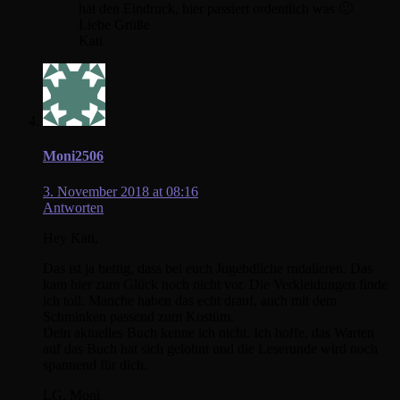
hat den Eindruck, hier passiert ordentlich was 🙂
Liebe Grüße
Kati
Moni2506
3. November 2018 at 08:16
Antworten
Hey Kati,
Das ist ja heftig, dass bei euch Jugebdliche rndalieren. Das
kam hier zum Glück noch nicht vor. Die Verkleidungen finde
ich toll. Manche haben das echt drauf, auch mit dem
Schminken passend zum Kostüm.
Dein aktuelles Buch kenne ich nicht. Ich hoffe, das Warten
auf das Buch hat sich gelohnt und die Leserunde wird noch
spannend für dich.
LG, Moni