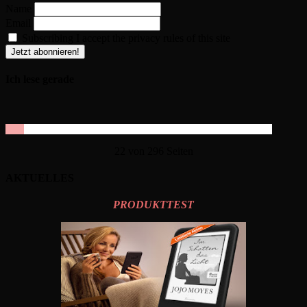
Name
Email
Subscribing I accept the privacy rules of this site
Ich lese gerade
22 von 296 Seiten
AKTUELLES
PRODUKTTEST