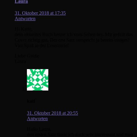
Laura
31. Oktober 2018 at 17:35
Antworten
Hi Katie,
dein aktuelles Buch kenne ich vom Sehen her. Mir gefällt das
Cover richtig gut. Der erst Satz verspricht ja bereits einiges!
Viel Spaß in der Leserunde!
Liebe Grüße
Laura
kati
31. Oktober 2018 at 20:55
Antworten
Hallo Laura,
den ersten Satz finde ich auch sehr interessant und man