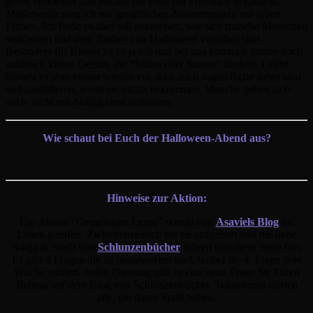
gerne verkleidet und bin auf die Piste mit Freunden gegangen.
Mittlerweile mag ich ein gemütliches Zusammensein mit tollen
Filmen. Ich finde es aber toll anzusehen, wie sich manche Menschen
verkleiden und dem Zauber von Halloween verfallen sind.
Besonders für Kinder ist es ja toll und bei uns kommen immer noch
zahlreich kleine Geister, die “Süßes oder Saures” fordern. Leider
kommt es aber immer wieder vor, dass auch Jugendliche dabei sind
und randalieren, wenn sie nichts bekommen. Manche geben sich
auch nicht mit Süßigkeiten zufrieden.
Wie schaut bei Euch der Halloween-Abend aus?
Hinweise zur Aktion:
Die Aktion “Gemeinsam Lesen” wurde von
Asaviels Blog
ins
Leben gerufen. Zwischenzeitlich hat sie aufgehört und die liebe
Nadja & Steffi von
Schlunzenbücher
führen nun diese Serie fort.
Es gibt 4 Fragen die zu beantworten sind, wobei die 4. Frage jede
Woche variiert. Jeden Dienstag gibt es eine neue Frage für Euren
Beitrag auf dem Blog von Schlunzenbücher. Teilnehmen dürfen
alle, die daran Spaß haben.