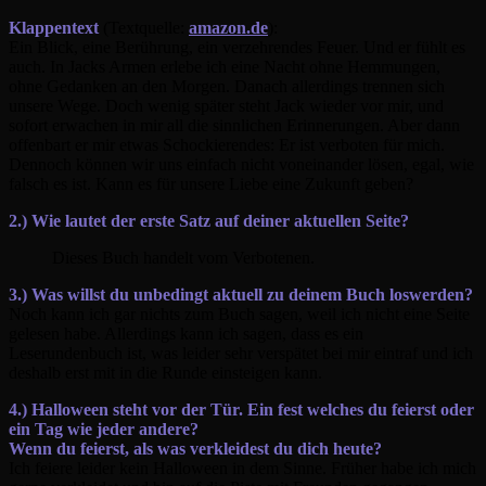
Klappentext
(Textquelle:
amazon.de
):
Ein Blick, eine Berührung, ein verzehrendes Feuer. Und er fühlt es
auch. In Jacks Armen erlebe ich eine Nacht ohne Hemmungen,
ohne Gedanken an den Morgen. Danach allerdings trennen sich
unsere Wege. Doch wenig später steht Jack wieder vor mir, und
sofort erwachen in mir all die sinnlichen Erinnerungen. Aber dann
offenbart er mir etwas Schockierendes: Er ist verboten für mich.
Dennoch können wir uns einfach nicht voneinander lösen, egal, wie
falsch es ist. Kann es für unsere Liebe eine Zukunft geben?
2.) Wie lautet der erste Satz auf deiner aktuellen Seite?
Dieses Buch handelt vom Verbotenen.
3.) Was willst du unbedingt aktuell zu deinem Buch loswerden?
Noch kann ich gar nichts zum Buch sagen, weil ich nicht eine Seite
gelesen habe. Allerdings kann ich sagen, dass es ein
Leserundenbuch ist, was leider sehr verspätet bei mir eintraf und ich
deshalb erst mit in die Runde einsteigen kann.
4.) Halloween steht vor der Tür. Ein fest welches du feierst oder
ein Tag wie jeder andere?
Wenn du feierst, als was verkleidest du dich heute?
Ich feiere leider kein Halloween in dem Sinne. Früher habe ich mich