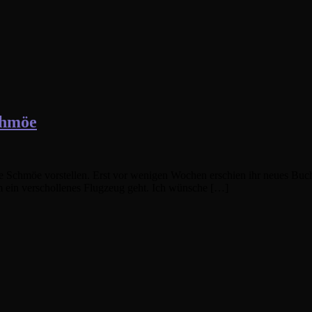
chmöe
erike Schmöe vorstellen. Erst vor wenigen Wochen erschien ihr neues B
m ein verschollenes Flugzeug geht. Ich wünsche […]