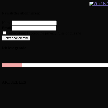
Newsletter abonnieren:
Name
Email
Subscribing I accept the privacy rules of this site
Ich lese gerade
AKTUELLES