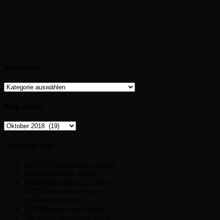
Kategorien
Kategorien
Blog-Archiv
Blog-
Archiv
Count per Day
1406861
Seitenaufrufe gesamt:
474
Seitenaufrufe heute:
3046
Seitenaufrufe pro Monat:
307363
Besucher gesamt:
411
Besucher heute:
2559
Besucher pro Monat:
3
Besucher momentan online: