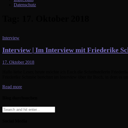
Datenschutz
Tag:
17. Oktober 2018
Interview
Interview | Im Interview mit Friederike S
17. Oktober 2018
Hallo liebe Leser, heute möchte ich Euch die Schriftstellerin Fried
Friederike Schmöe berichtet im Interview über ihr Buch, in dem es u
Read more
Blog durchsuchen
Social Media