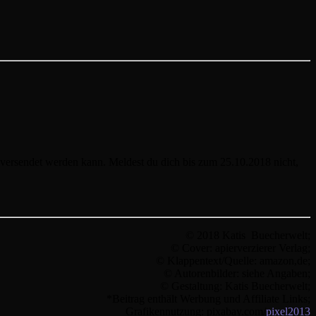
 versendet werden kann. Meldest du dich bis zum 25.10.2018 nicht,
© 2018 Katis Buecherwelt;
© Cover: apierverzierer Verlag;
© Klappentext/Quelle: amazon,de;
© Autorenbilder: siehe Angaben;
© Gestaltung: Katis Buecherwelt;
*Beitrag enthält Werbung und Affiliate Links;
Grafikennutzung: pixabay.com/
pixel2013