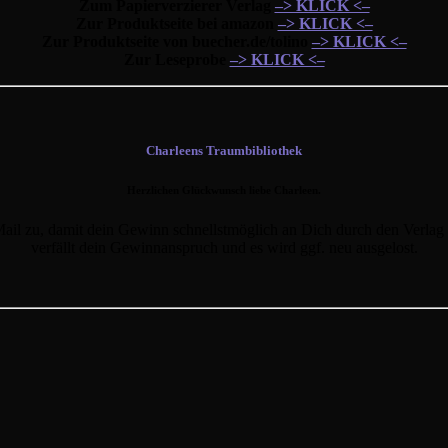
Zum Papierverzierer Verlag
–> KLICK <–
Zur Produktseite bei amazon
–> KLICK <–
Zur Produktseite von buecher.de/tolino
–> KLICK <–
Zur Leseprobe
–> KLICK <–
Charleens Traumbibliothek
Herzlichen Glückwunsch liebe Charleen.
Mail zu, damit dein Gewinn schnellstmöglich an Dich durch den Verlag
verfällt dein Gewinnanspruch und es wird ggf. neu ausgelost.