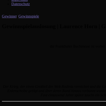
Datenschutz
Gewinner
,
Gewinnspiele
Gewinnspielauslosung | Laurence Horn | 
die Frankfurter Buchmesse ist vorbe
Der Krieg, der einen Großteil der Welt Rodinia vernichtet und die Gr
Erdenscheibe getilgt und über deren Rand hinaus verbannt wurde
Fast eintausend Jahre später taucht ein Sch