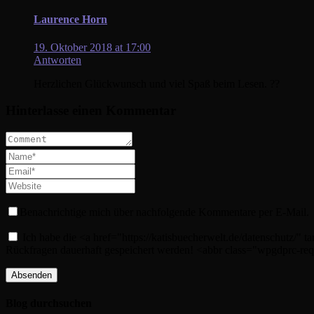
Laurence Horn
19. Oktober 2018 at 17:00
Antworten
Herzlichen Glückwunsch und viel Spaß beim Lesen. ??
Hinterlasse einen Kommentar
Benachrichtige mich über nachfolgende Kommentare per E-Mail.
Ich habe die <a href="https://katisbuecherwelt.de/datenschutz/
Rückfragen dauerhaft gespeichert werden! <abbr class="wpgdprc-req
Blog durchsuchen