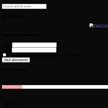
Social Media
Newsletter abonnieren:
Name
Email
Subscribing I accept the privacy rules of this site
Ich lese gerade
AKTUELLES