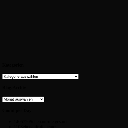
Kategorien
Kategorien
Blog-Archiv
Blog-
Archiv
Count per Day
1405720
Seitenaufrufe gesamt:
110
Seitenaufrufe heute: