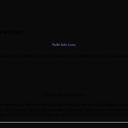
Gewinner
Hallo liebe Leser,
i uns es geht wieder weiter. Und heute gibt es direkt mal einen Gewi
(Textquelle: amazon.de)
undfesten der Menschheit erschüttert hat, ist vorüber. Die Magier ging
n. Sie waren es, die die Welt wieder aufbauten, Wettertürme errichte
iff vor der Küste Rodinias auf. An Bord befindet sich ein Zauberer, u