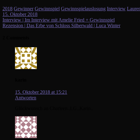
2018
Gewinner
Gewinnspiel
Gewinnspielauslosung
Interview
Laure
15. Oktober 2018
Beitragsnavigation
Interview | Im Interview mit Amelie Fried + Gewinnspiel
Rezension | Das Erbe von Schloss Silberwald | Luca Winter
2 Comments
karin
15. Oktober 2018 at 15:21
Antworten
Glückwunsch an Charleen..LG..Karin..