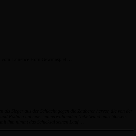
nner vom Laurence Horn Gewinnspiel …
en als Sieger aus der Schlacht gegen die Zauberer hervor, die von der
ten und Rodinia mit einer immerwährenden Nebelwand umschlossen.
nd mit ihm nimmt das Schicksal seinen Lauf …