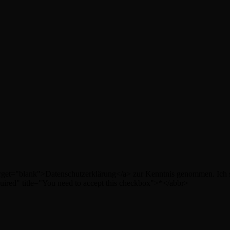
" target="blank">Datenschutzerklärung</a> zur Kenntnis genommen. Ic
uired" title="You need to accept this checkbox">*</abbr>