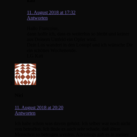
kati
11. August 2018 at 17:32
Antworten
Hallo Francoise,
dann hoffe ich, dass es weiterhin so bleibt und keiner
aus Deinem Umfeld ein Opfer wird.
Dein Los wandert in den Lostopf und ich wünsche Dir
ein schönes Wochenende.
LG Kati
Nici
11. August 2018 at 20:20
Antworten
Ich habe schon was davon gehört. Ich selber war noch nicht
von betroffen. Ich finde es auch sehr schade, daß ältere
Menschen so betrogen werden. Allerdings gab es in meiner