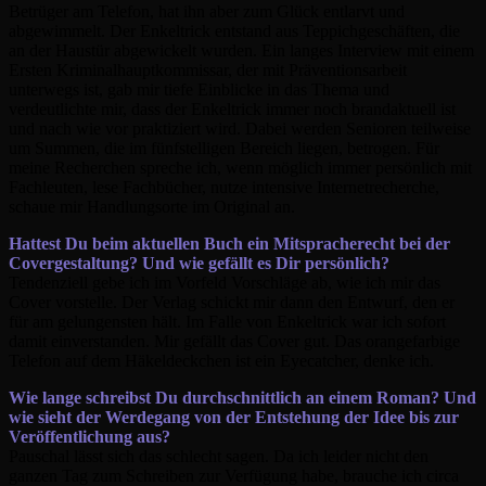
Betrüger am Telefon, hat ihn aber zum Glück entlarvt und
abgewimmelt. Der Enkeltrick entstand aus Teppichgeschäften, die
an der Haustür abgewickelt wurden. Ein langes Interview mit einem
Ersten Kriminalhauptkommissar, der mit Präventionsarbeit
unterwegs ist, gab mir tiefe Einblicke in das Thema und
verdeutlichte mir, dass der Enkeltrick immer noch brandaktuell ist
und nach wie vor praktiziert wird. Dabei werden Senioren teilweise
um Summen, die im fünfstelligen Bereich liegen, betrogen. Für
meine Recherchen spreche ich, wenn möglich immer persönlich mit
Fachleuten, lese Fachbücher, nutze intensive Internetrecherche,
schaue mir Handlungsorte im Original an.
Hattest Du beim aktuellen Buch ein Mitspracherecht bei der
Covergestaltung? Und wie gefällt es Dir persönlich?
Tendenziell gebe ich im Vorfeld Vorschläge ab, wie ich mir das
Cover vorstelle. Der Verlag schickt mir dann den Entwurf, den er
für am gelungensten hält. Im Falle von Enkeltrick war ich sofort
damit einverstanden. Mir gefällt das Cover gut. Das orangefarbige
Telefon auf dem Häkeldeckchen ist ein Eyecatcher, denke ich.
Wie lange schreibst Du durchschnittlich an einem Roman? Und
wie sieht der Werdegang von der Entstehung der Idee bis zur
Veröffentlichung aus?
Pauschal lässt sich das schlecht sagen. Da ich leider nicht den
ganzen Tag zum Schreiben zur Verfügung habe, brauche ich circa