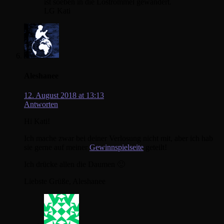
ist soeben in die Lostrommel gewandert.
LG Kati
Aleshanee
12. August 2018 at 13:13
Antworten
Hi Kati!
Ich mache zwar bei deiner Verlosung nicht mit, aber ich hab
sie gerne auf meiner
Gewinnspielseite
geteilt!
Ich drücke allen die Daumen 🙂
Liebste Grüße, Aleshanee