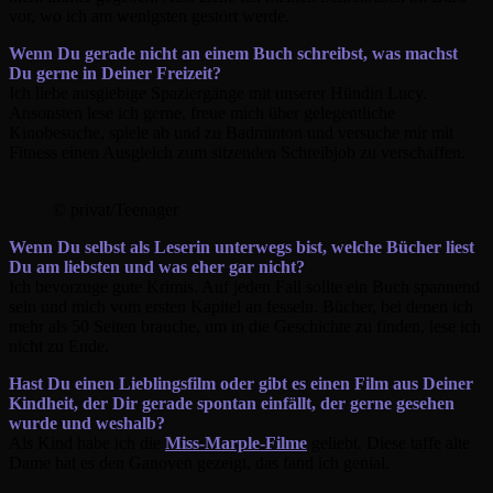
vor, wo ich am wenigsten gestört werde.
Wenn Du gerade nicht an einem Buch schreibst, was machst
Du gerne in Deiner Freizeit?
Ich liebe ausgiebige Spaziergänge mit unserer Hündin Lucy.
Ansonsten lese ich gerne, freue mich über gelegentliche
Kinobesuche, spiele ab und zu Badminton und versuche mir mit
Fitness einen Ausgleich zum sitzenden Schreibjob zu verschaffen.
© privat/Teenager
Wenn Du selbst als Leserin unterwegs bist, welche Bücher liest
Du am liebsten und was eher gar nicht?
Ich bevorzuge gute Krimis. Auf jeden Fall sollte ein Buch spannend
sein und mich vom ersten Kapitel an fesseln. Bücher, bei denen ich
mehr als 50 Seiten brauche, um in die Geschichte zu finden, lese ich
nicht zu Ende.
Hast Du einen Lieblingsfilm oder gibt es einen Film aus Deiner
Kindheit, der Dir gerade spontan einfällt, der gerne gesehen
wurde und weshalb?
Als Kind habe ich die
Miss-Marple-Filme
geliebt. Diese taffe alte
Dame hat es den Ganoven gezeigt, das fand ich genial.