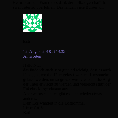
Heimatstadt ein Frau die es dank der Polizei geschafft hat
zwei Täter zu überführen. Das fanden viele Bürger toll.
kati
12. August 2018 at 13:32
Antworten
Hallo Nici,
das finde ich auch sehr gut und wichtig, dass es auch
Fälle gibt, wo die Täter gefasst werden. Umsomehr
gefasst werden, umso größer wird vielleicht die Angst
der Täter erwischt zu werden und vielleicht stirbt der
Enkeltrick irgendwann aus.
Aber wahrscheinlich gibt es dann wieder etwas
anderes.
Dein Los wandert in die Lostrommel.
Liebe Grüße
Kati