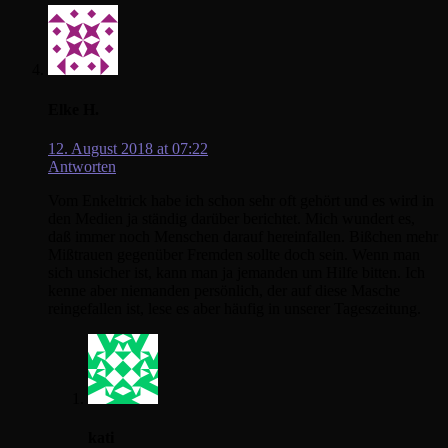
Elke H.
12. August 2018 at 07:22
Antworten
Vom Enkeltrick habe ich schon sehr oft gehört und es wird in
den Medien ja ständig darüber berichtet. Mich wundert es,
daß immer noch Menschen darauf hereinfallen. Bißchen mehr
Mißtrauen gegenüber Fremden sollte doch sein. Wenn man
sich unsicher ist, kann man ja jemanden um Hilfe bitten. Ich
kenne aber niemanden persönlich, der auf diese Masche
reingefallen ist, lese es aber häufig in unserer Tageszeitung.
kati