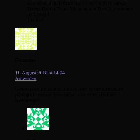
sein können und Menschen so ins Unglück stürzen.
Danke Dir für Deine Meinung und Dein Los wandert
im Lostopf.
LG Kati
Francoise
11. August 2018 at 14:04
Antworten
Gehört habe ich natürlich schon aber kenne niemanden
persönlich dem das passiert ist . Danke für das tolle
Gewinnspiel