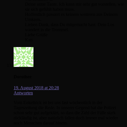
Deine arme Tante. Ich kann mir sehr gut vorstellen, wie
sie sich gefühlt haben muss.
Hoffentlich passiert es keinem weiteren aus Deinem
Umkreis.
Lieben Dank, dass Du mitgemacht hast. Dein Los
wandert in die Trommel.
Liebe Grüße
Kati
Dorothee
19. August 2018 at 20:28
Antworten
Vom Enkeltrick ist bei uns fast wöchentlich in der
Tageszeitung die Rede. In unserer Gegend hat die Polizei
schon sehr gut aufgeklärt, so dass die Zahl der Fälle stark
rückläufig ist, aber natürlich fallen doch immer mal wieder
noch Menschen darauf hinein.