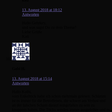
kati
13. August 2018 at 18:12
Antworten
Hallo Gehrkey,
und was sagst Du zu dem Thema?
Liebe Grüße
Kati
Gabi H.
13. August 2018 at 15:14
Antworten
Hallo Kathi,
vom Enkeltrick habe ich schon mehrmals gelesen. Schlimm
ist es immer für die Betroffenen, die schwer am Verlust und
an der falschen Scham darauf reingefallen zu sein zu
knappern haben. Die Tricks werden immer ausgefeilter und es