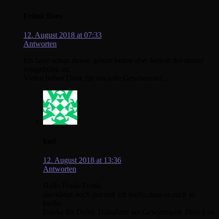
Fränk Boes
12. August 2018 at 07:33
Antworten
Ich habe schon davon gehört kenne aber keinen der darauf
reingefallen ist.
Vielen lieben Dank für das tolle Gewinnspiel .
kati
12. August 2018 at 13:36
Antworten
Hallo Frank Fränk,
das klingt doch gut und ich hoffe, dass es auch so
bleibt.
Danke für Deine Teilnahme am Gewinnspiel. Dein Los