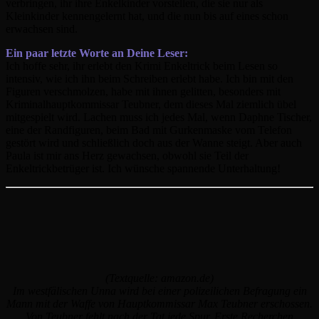
verbringen, ihr ihre Enkelkinder vorstellen, die sie nur als
Kleinkinder kennengelernt hat, und die nun bis auf eines schon
erwachsen sind.
Ein paar letzte Worte an Deine Leser:
Ich hoffe sehr, ihr erlebt den Krimi Enkeltrick beim Lesen so
intensiv, wie ich ihn beim Schreiben erlebt habe. Ich bin mit den
Figuren verschmolzen, habe mit ihnen gelitten, besonders mit
Kriminalhauptkommissar Teubner, dem dieses Mal ziemlich übel
mitgespielt wird. Lachen muss ich jedes Mal, wenn Daphne Tischer,
eine der Randfiguren, beim Bad mit Gurkenmaske vom Telefon
gestört wird und schließlich doch aus der Wanne steigt. Aber auch
Paula ist mir ans Herz gewachsen, obwohl sie Teil der
Enkeltrickbetrüger ist. Ich wünsche spannende Unterhaltung!
(Textquelle: amazon.de)
Im westfälischen Unna wird bei einer polizeilichen Befragung ein
Mann mit der Waffe von Hauptkommissar Max Teubner erschossen.
Von Teubner fehlt nach der Tat jede Spur. Erste Recherchen