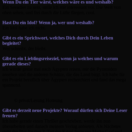
Wenn Du ein Tier wärst, welches wäre es und weshalb?
Ein Seeadler zu sein, stelle ich mir interessant vor. Die Welt von
oben sehen, und frei durch die Lüfte fliegen, cool.
Hast Du ein Idol? Wenn ja, wer und weshalb?
Ein Idol habe ich nicht.
Gibt es ein Sprichwort, welches Dich durch Dein Leben
begleitet?
Wer schreibt, der bleibt.
Gibt es ein Lieblingsreiseziel, wenn ja welches und warum
gerade dieses?
Ich würde gerne mal nach Ägypten reisen, mir die Pyramiden
ansehen und die anderen Schätze, die das Land birgt. Ich habe für
ein Projekt beruflich über Ägypten recherchiert und fand das mega
spannend.
© privat/Lesung Hornung
Gibt es derzeit neue Projekte? Worauf dürfen sich Deine Leser
freuen?
Ich habe gerade einen Thriller geschrieben, werde ihn nun
überarbeiten und danach meinem Verlag anbieten. Als Nächstes
steht der Plot für den 3. Teil der Krimi-Serie um Maike Graf und