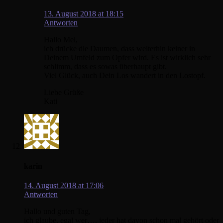
13. August 2018 at 18:15
Antworten
Hallo Mel,
ich drücke die Daumen, dass weiterhin keiner in
Deinem Umfeld zum Opfer wird. Es ist wirklich sehr
schlimm, dass es sowas überhaupt gibt.
Viel Glück, auch Dein Los wandert in den Lostopf.
Liebe Grüße
Kati
karin
14. August 2018 at 17:06
Antworten
Hallo und guten Tag,
ich glaube, egal wer…. jeder hat davon schon mal gehört oder