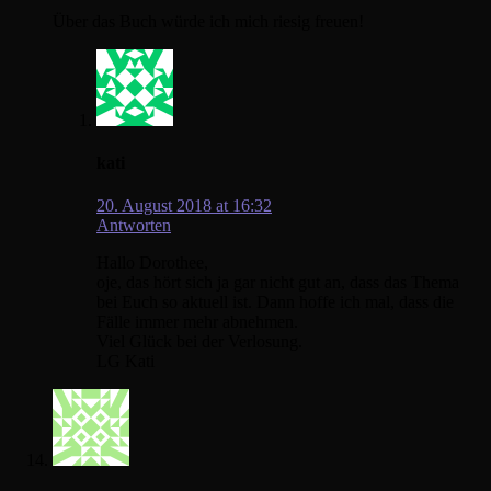
Über das Buch würde ich mich riesig freuen!
kati
20. August 2018 at 16:32
Antworten
Hallo Dorothee,
oje, das hört sich ja gar nicht gut an, dass das Thema
bei Euch so aktuell ist. Dann hoffe ich mal, dass die
Fälle immer mehr abnehmen.
Viel Glück bei der Verlosung.
LG Kati