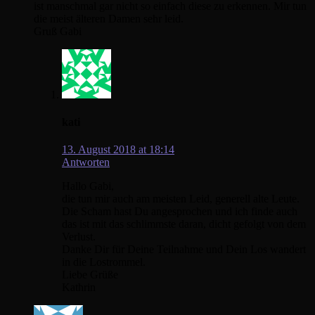
ist manschmal gar nicht so einfach diese zu erkennen. Mir tun
die meist älteren Damen sehr leid.
Gruß Gabi
kati
13. August 2018 at 18:14
Antworten
Hallo Gabi,
die tun mir auch am meisten Leid, generell alte Leute.
Die Scham hast Du angesprochen und ich finde auch
das ist mit das schlimmste daran, dicht gefolgt von dem
Verlust.
Danke Dir für Deine Teilnahme und Dein Los wandert
in die Lostrommel.
Liebe Grüße
Kathrin