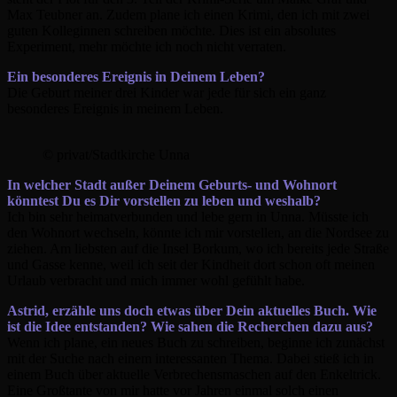
Max Teubner an. Zudem plane ich einen Krimi, den ich mit zwei
guten Kolleginnen schreiben möchte. Dies ist ein absolutes
Experiment, mehr möchte ich noch nicht verraten.
Ein besonderes Ereignis in Deinem Leben?
Die Geburt meiner drei Kinder war jede für sich ein ganz
besonderes Ereignis in meinem Leben.
© privat/Stadtkirche Unna
In welcher Stadt außer Deinem Geburts- und Wohnort
könntest Du es Dir vorstellen zu leben und weshalb?
Ich bin sehr heimatverbunden und lebe gern in Unna. Müsste ich
den Wohnort wechseln, könnte ich mir vorstellen, an die Nordsee zu
ziehen. Am liebsten auf die Insel Borkum, wo ich bereits jede Straße
und Gasse kenne, weil ich seit der Kindheit dort schon oft meinen
Urlaub verbracht und mich immer wohl gefühlt habe.
Astrid, erzähle uns doch etwas über Dein aktuelles Buch. Wie
ist die Idee entstanden? Wie sahen die Recherchen dazu aus?
Wenn ich plane, ein neues Buch zu schreiben, beginne ich zunächst
mit der Suche nach einem interessanten Thema. Dabei stieß ich in
einem Buch über aktuelle Verbrechensmaschen auf den Enkeltrick.
Eine Großtante von mir hatte vor Jahren einmal solch einen