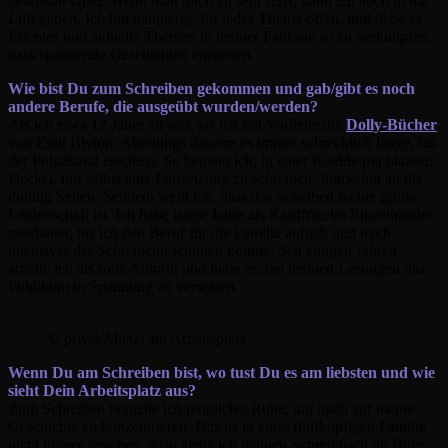
gewissen Grad. Wenn man mich zu sehr reizt, kann ich auch in die
Luft gehen. Ich bin neugierig, für jedes Thema offen, und liebe es,
Erlebtes und aktuelle Themen in meiner Fantasie so zu verknüpfen,
dass spannende Geschichten entstehen.
Wie bist Du zum Schreiben gekommen und gab/gibt es noch
andere Berufe, die ausgeübt wurden/werden?
Als ich etwa 12 Jahre alt war, las ich mit Vorliebe die
Dolly-Bücher
von Enid Blyton. Allerdings dauerte es immer schrecklich lange, bis
der Folgeband erschien. So begann ich, in einer Kladde mit blauem
Deckel, mir selbst eine Fortsetzung zu schreiben. Immerhin an die
dreißig Seiten. Seitdem weiß ich, dass das Scheiben meine große
Leidenschaft ist. Ich habe lange Jahre als Kauffrau im Einzelhandel
gearbeitet, bis ich den Beruf für die Familie aufgab und mich
intensiver der Schreiberei widmen konnte. Seit einigen Jahren
arbeite ich als freie Autorin und liebe es, bei meinen Lesungen das
Publikum in Spannung zu versetzen.
© privat/Mietzi am Arbeitsplatz
Wenn Du am Schreiben bist, wo tust Du es am liebsten und wie
sieht Dein Arbeitsplatz aus?
Zum Schreiben brauche ich möglichst Ruhe, um mich auf meine
Geschichte zu konzentrieren. Das ist in einer fünfköpfigen Familie
nicht immer gegeben. Also ziehe ich meinen Schreibtisch im Büro