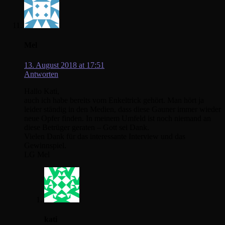
Mel
13. August 2018 at 17:51
Antworten
Hallo Kati,
auch ich habe bereits vom Enkeltrick gehört. Man hört ja
leider ständig in den Medien, dass diese Gauner immer wieder
neue Opfer finden. In meinem Umfeld ist noch niemand an
diese Betrüger geraten – Gott sei Dank.
Vielen Dank für das interessante Interview und das
Gewinnspiel.
LG Mel
kati