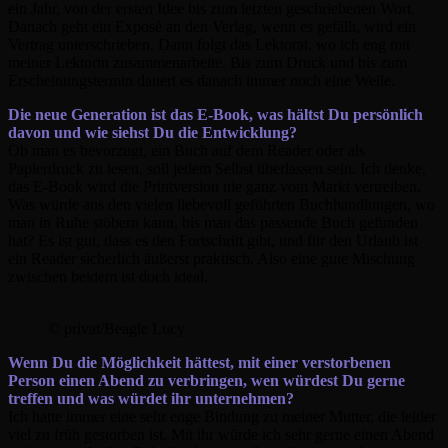
ein Jahr, von der ersten Idee bis zum letzten geschriebenen Wort.
Danach geht ein Exposé an den Verlag, wenn es gefällt, wird ein
Vertrag unterschrieben. Dann folgt das Lektorat, wo ich eng mit
meiner Lektorin zusammenarbeite. Bis zum Druck und bis zum
Erscheinungstermin dauert es danach immer noch eine Weile.
Die neue Generation ist das E-Book, was hältst Du persönlich
davon und wie siehst Du die Entwicklung?
Ob man es bevorzugt, ein Buch auf dem Reader oder als
Papierdruck zu lesen, soll jedem Selbst überlassen sein. Ich denke,
das E-Book wird die Printversion nie ganz vom Markt vertreiben.
Was würde aus den vielen liebevoll geführten Buchhandlungen, wo
man in Ruhe stöbern kann, bis man das passende Buch gefunden
hat? Es ist gut, dass es den Fortschritt gibt, und für den Urlaub ist
ein Reader sicherlich äußerst praktisch. Also eine gute Mischung
zwischen beidem ist doch ideal.
© privat/Beagle Lucy
Wenn Du die Möglichkeit hättest, mit einer verstorbenen
Person einen Abend zu verbringen, wen würdest Du gerne
treffen und was würdet ihr unternehmen?
Ich hatte immer eine sehr enge Bindung zu meiner Mutter, die leider
viel zu früh gestorben ist. Mit ihr würde ich sehr gerne einen Abend