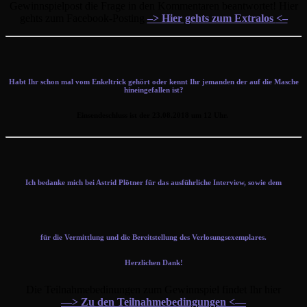
Gewinnspielpost die Frage in den Kommentaren beantwortet! Hier
gehts zum Facebook-Posting
–> Hier gehts zum Extralos
<–
Habt Ihr schon mal vom Enkeltrick gehört oder kennt Ihr jemanden der auf die Masche
hineingefallen ist?
Einsendeschluss ist der 23.08.2018 um 12 Uhr.
Ich bedanke mich bei Astrid Plötner für das ausführliche Interview, sowie dem
für die Vermittlung und die Bereitstellung des Verlosungsexemplares.
Herzlichen Dank!
Die Teilnahmebedinungen zum Gewinnspiel findet Ihr hier
—> Zu den Teilnahmebedingungen <—