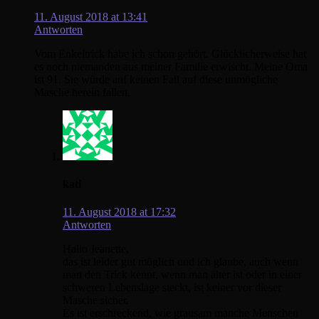
11. August 2018 at 13:41
Antworten
Vom Enkeltrick habe ich schon gehört. Glücklicherweise hat
es noch niemanden aus meiner Familie erwischt. Meine Oma
ist 91. Sie würde auf keinen Fall auf diese unmögliche
Masche herein fallen.
kati
11. August 2018 at 17:32
Antworten
Hallo Jeanette,
das ist leider gut möglich und ich glaube, auch wenn
man den Trick kennt, wenn man älter ist oder in einer
schweren Lebenslage steckt, ist keiner vor dieser
Masche sicher.
Es ist erschreckend, wie grausam manche Menschen