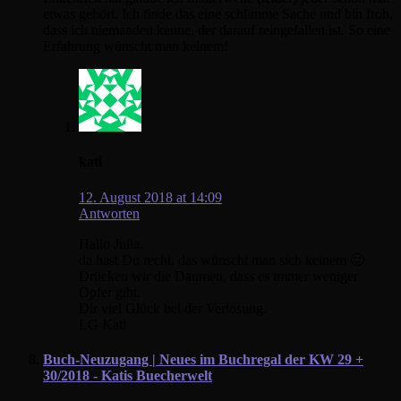
etwas gehört. Ich finde das eine schlimme Sache und bin froh,
dass ich niemanden kenne, der darauf reingefallen ist. So eine
Erfahrung wünscht man keinem!
kati
12. August 2018 at 14:09
Antworten
Hallo Julia,
da hast Du recht, das wünscht man sich keinem 🙁
Drücken wir die Daumen, dass es immer weniger
Opfer gibt.
Dir viel Glück bei der Verlosung.
LG Kati
Buch-Neuzugang | Neues im Buchregal der KW 29 +
30/2018 - Katis Buecherwelt