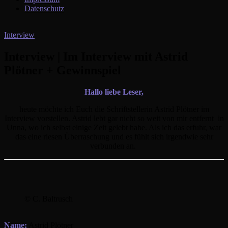
Datenschutz
Interview
Interview | Im Interview mit Astrid
Plötner + Gewinnspiel
Hallo liebe Leser,
heute möchte ich Euch die Schriftstellerin Astrid Plötner im
Interview vorstellen. Astrid lebt gar nicht so weit von mir entfernt in
Unna, wo ich selbst einige Zeit gelebt habe. Als ich das erfuhr, war
das eine riesen Überraschung und es fühlt sich irgendwie sehr
verbunden an.
© C. Baltrusch
Name:
Astrid Plötner