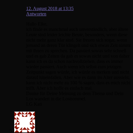
12. August 2018 at 13:35
Antworten
Hallo Elke,
ich finde es manchmal auch unverständlich, aber ältere
Leute sind leider leichte Beute, besonders, wenn diese
nicht mehr ganz klar sind. Sie freuen sich sogar, wenn
jemand an deren Tür klingelt und sich etwas Zeit nimmt
mit ihnen zu sprechen. Da passiert sowas sehr schnell
und es gab Zeiten da gab es sowas nicht und von daher
kann ich es da schon nachvollziehen, dass es immer
wieder passiert. Auch wenn ich selbst zum jetzigen
Zeitpunkt sagen würde, ich würde es merken und nicht
darauf hineinfallen. Aber wie es dann im Alter aussieht,
kann ich nicht mehr zu 100 % sagen, dass es mich nicht
trifft. Aber ich hoffe es einfach mal.
Danke für Deine Meinung zu dem Thema und Dein
Los wandert in die Lostrommel.
LG Kati