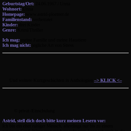
Geburtstag/Ort:
24.06.1967 / Unna
Wohnort:
Unna
Homepage:
www.astrid-ploetner.de
Familienstand:
verheiratet
Kinder:
drei Kinder
Genre:
Krimi/Thriller
Ich mag:
meine Familie und meine Haustiere
Ich mag nicht:
jegliche Art von Stress
Und weitere Kurzgeschichten in Anthologien
–> KLICK <–
© privat /Einschulung
Astrid, stell dich doch bitte kurz meinen Lesern vor:
Ich bin ein eher ruhiger Mensch, allerdings nur bis zu einem