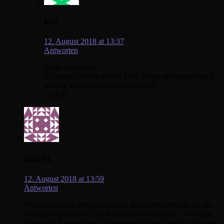
kati
12. August 2018 at 13:37
Antworten
Hallo Aleshanee,
ich danke Dir wieder für Dein Teilen und lass es mich
wissen, wenn Du Hilfe benötigst 🙂
Lg Kati
Julia M.
12. August 2018 at 13:59
Antworten
Wieder mal eine sehr interessante Interviewpartnerin, die du
da ausgewählt hast 🙂 sie wirkt sehr sympathisch! Von dem
Enkeltrick hat glaube ich mittlerweile (leider) jeder schon mal