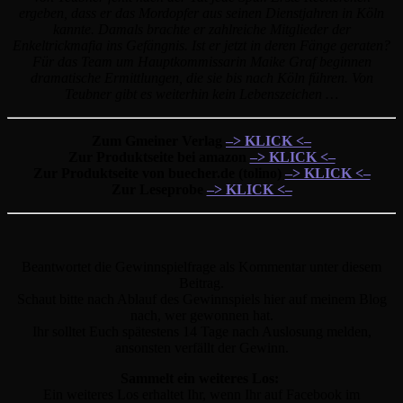
ergeben, dass er das Mordopfer aus seinen Dienstjahren in Köln
kannte. Damals brachte er zahlreiche Mitglieder der
Enkeltrickmafia ins Gefängnis. Ist er jetzt in deren Fänge geraten?
Für das Team um Hauptkommissarin Maike Graf beginnen
dramatische Ermittlungen, die sie bis nach Köln führen. Von
Teubner gibt es weiterhin kein Lebenszeichen …
Zum Gmeiner Verlag
–> KLICK <–
Zur Produktseite bei amazon
–> KLICK <–
Zur Produktseite von buecher.de (tolino)
–> KLICK <–
Zur Leseprobe
–> KLICK <–
Beantwortet die Gewinnspielfrage als Kommentar unter diesem
Beitrag.
Schaut bitte nach Ablauf des Gewinnspiels hier auf meinem Blog
nach, wer gewonnen hat.
Ihr solltet Euch spätestens 14 Tage nach Auslosung melden,
ansonsten verfällt der Gewinn.
Sammelt ein weiteres Los:
Ein weiteres Los erhaltet Ihr, wenn Ihr auf Facebook im