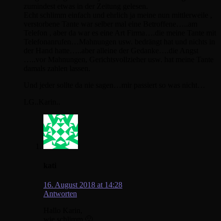
zumindest etwas in der Zeitung gelesen.
Echt schlimm einfach und ehrlich ja meine nun mittlerweile ,
verstorbene Tante war selber mal eine Betroffene…..am
Telefon , aber da war es eine Art Firma….die meine Tante mit
Telefonanrufen…Mahnungen usw. bedrängt hat und nichts in
der Hand hatte…..aber alleine der Gedanke….die Angst
…..vor Mahnungen, Gerichtsvollzieher usw. hat meine Tante
damals zahlen lassen.
Und jeder sollte da nie sagen…mir passiert so was nicht…
LG..Karin..
kati
16. August 2018 at 14:28
Antworten
Hallo Karin,
wie schlimm 🙁