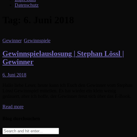
Datenschutz
Tag:
6. Juni 2018
Gewinner
,
Gewinnspiele
Gewinnspielauslosung | Stephan Lössl |
Gewinner
6. Juni 2018
Hallo liebe Leser, heute kann ich Euch den Gewinner vom Stephan
Lössl Gewinnspiel mitteilen. Es hat wieder ein klein wenig
gedauert, aber ich hoffe, der Gewinner freut sich über das E-Book.
Read more
Blog durchsuchen