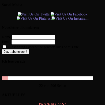
Social Media
Newsletter abonnieren:
Name
Email
Subscribing I accept the privacy rules of this site
Ich lese gerade
22 von 296 Seiten
AKTUELLES
PRODUKTTEST