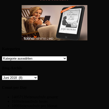
Kategorien
Kategorien
Blog-Archiv
Blog-
Archiv
Count per Day
1405713
Seitenaufrufe gesamt:
103
Seitenaufrufe heute:
1898
Seitenaufrufe pro Monat: