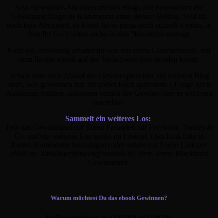
Seid Newsletter-Abonnent meines Blogs und beantwortet die
Gewinnspielfrage als Kommentar unter diesem Beitrag. Seid Ihr
noch kein Abonnent, so könnt Ihr es gerne noch schnell werden, in
dem Ihr Euch unten rechts in den Newsletter eintragt.
Nach der Auslosung erhaltet Ihr von mir einen Gutscheincode, mit
dem Ihr das ebook auf der Verlagsseite downloaden könnt.
Schaut bitte nach Ablauf des Gewinnspiels hier auf meinem Blog
nach, wer gewonnen hat. Ihr solltet Euch spätestens 14 Tage nach
Auslosung melden, ansonsten verfällt der Gewinn oder es wird neu
ausgelost.
Sammelt ein weiteres Los:
Teilt das Gewinnspiel mit Euren Freunden auf Facebook, Twitter &
Co. und ein weiteres Los landet im Lostopf. (den Link bitte in
Eurem Kommentar hinzufügen) oder sendet mir Euren Link per
eMail an: katis-buecherwelt@outlook.de, Betr. Jenny Blackhurst
Gewinnspiel.
Warum möchtest Du das ebook Gewinnen?
Der Einsendeschluss ist der 13.05.2018 um 12:00 Uhr.