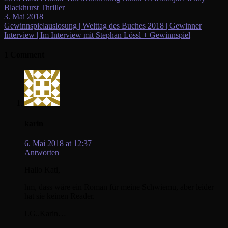
Blackhurst
Thriller
3. Mai 2018
Beitragsnavigation
Gewinnspielauslosung | Welttag des Buches 2018 | Gewinner
Interview | Im Interview mit Stephan Lössl + Gewinnspiel
1 Comment
karin
6. Mai 2018 at 12:37
Antworten
Hallo Kati,
hm, dass wäre ein Roman für meine Schwiemu, aber leider
hat sie keinen Reader.
LG..Karin…