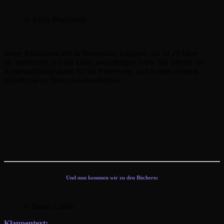
© Jenny Blackhurst
Jenny Blackhurst lebt in Shropshire, England. Sie ist 29 Jahre
alt, verheiratet und hat einen zweijährigen Sohn. Sie arbeitet als
Systemadministratorin für die Feuerwehr, und in ihrer Freizeit
schreibt sie an ihrem zweiten Roman.
Und nun kommen wir zu den Büchern:
© Bastei Lübbe
Klappentext: