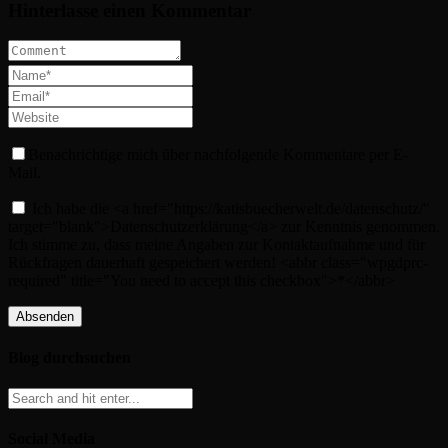
Hinterlasse einen Kommentar
Benachrichtige mich über nachfolgende Kommentare per E-
Mail.
Ich habe die <a href="https://katisbuecherwelt.de/datenschutz/"
target="blank">Datenschutzerklärung</a> zur Kenntnis genommen.
Ich stimme zu, dass meine Angaben zur Kontaktaufnahme und für
Rückfragen dauerhaft gespeichert werden! <abbr class="wpgdprc-
required" title="You need to accept this checkbox">*</abbr>
Blog durchsuchen
Social Media