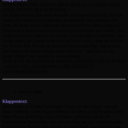
SEINE FREUNDE SOLLTE MAN SICH GUT AUSSUCHEN –
SEINE FEINDE NOCH BESSER –
Als Karen Brown ihre neue Patientin zum ersten Mal sieht, hält sie
Jessica für einen psychologischen Routinefall: eine gelangweilte
Frau, die ihren tristen Alltag mit einer heimlichen Affäre aufpeppt.
Doch schon nach ihrem ersten Gespräch hat Karen das Gefühl, dass
Jessica geradezu besessen ist von der Ehefrau ihres Liebhabers. Als
wenig später die Leiche jener Frau gefunden wird, steht die Polizei
vor Karens Tür. Sie gilt als dringend mordverdächtig. Karen ahnt,
dass Jessica sie nicht zufällig ausgewählt hat – und dass es ein
großer Fehler war, Jessica zu unterschätzen –
DER NEUE ROMAN DER SPIEGEL-BESTSELLERAUTORIN
– FESSELND, ABGRÜNDIG UND ABSOLUT
UNVORHERSEHBAR
© Bastei Lübbe
Klappentext:
Mein Name ist Emma Cartwright. Noch vor drei Jahren war ich
Susan Webster – jene Susan Webster, die ihren zwölf Wochen alten
Sohn Dylan getötet hat. Fast drei Jahre verbrachte ich in der
Forensischen Psychiatrie. Seit vier Wochen bin ich wieder draußen.
Unter neuem Namen lebe ich nun in einer Stadt, wo niemand von