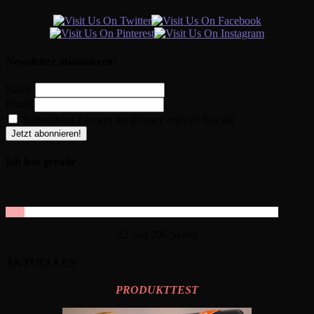
Newsletter abonnieren:
Name
Email
Subscribing I accept the privacy rules of this site
Ich lese gerade
22 von 296 Seiten
AKTUELLES
PRODUKTTEST