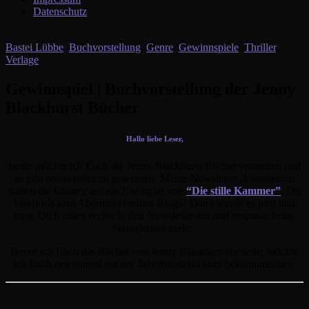
Datenschutz
Bastei Lübbe
,
Buchvorstellung
,
Genre
,
Gewinnspiele
,
Thriller
,
Verlage
Gewinnspiel | Buchvorstellung der Jenny
Blackhurst Bücher
Hallo liebe Leser,
heute möchte ich Euch die Jenny Blackhurst Bücher vorstellen und
es gibt etwas tolles zu gewinnen. Meine Newsletter-Abonnenten
haben die Chance auf ein Exemplar von
“Die stille Kammer”
. Du
bist noch kein Abonnent meines Blogs? Dann werde es jetzt und
trage Dich unten rechts in den Newsletter ein und verpasse keine
Neuigkeiten mehr.
Bevor ich Euch die Bücher von Jenny Blackhurt vorstelle, möchte
ich Euch erst einmal mit der Schriftstellerin kurz bekanntmachen: