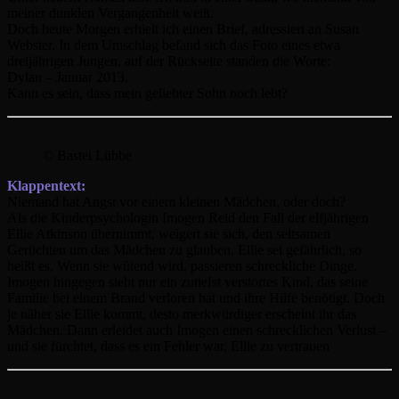
meiner dunklen Vergangenheit weiß.
Doch heute Morgen erhielt ich einen Brief, adressiert an Susan
Webster. In dem Umschlag befand sich das Foto eines etwa
dreijährigen Jungen, auf der Rückseite standen die Worte:
Dylan – Januar 2013.
Kann es sein, dass mein geliebter Sohn noch lebt?
© Bastei Lübbe
Klappentext:
Niemand hat Angst vor einem kleinen Mädchen, oder doch?
Als die Kinderpsychologin Imogen Reid den Fall der elfjährigen
Ellie Atkinson übernimmt, weigert sie sich, den seltsamen
Gerüchten um das Mädchen zu glauben. Ellie sei gefährlich, so
heißt es. Wenn sie wütend wird, passieren schreckliche Dinge.
Imogen hingegen sieht nur ein zutiefst verstörtes Kind, das seine
Familie bei einem Brand verloren hat und ihre Hilfe benötigt. Doch
je näher sie Ellie kommt, desto merkwürdiger erscheint ihr das
Mädchen. Dann erleidet auch Imogen einen schrecklichen Verlust –
und sie fürchtet, dass es ein Fehler war, Ellie zu vertrauen