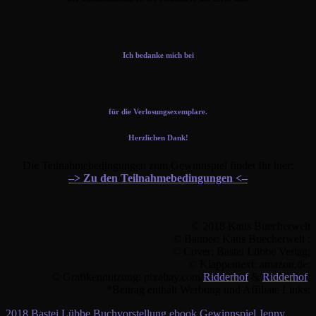
Ich bedanke mich bei
für die Verlosungsexemplare.
Herzlichen Dank!
Die Teilnahmebedingungen zum Gewinnspiel findet Ihr hier:
–> Zu den Teilnahmebedingungen <–
© 2018 Katis Buecherwelt
© Banner: Katis Buecherwelt ;
© Cover: Bastei Lübbe Verlag;
© Klappentext: amazon,de;
© Grafikennutzung: pixabay.com/
Ridderhof
&
Ridderhof
;
*Beitrag enthält Werbung und Affiliate Links;
2018
Bastei Lübbe
Buchvorstellung
ebook
Gewinnspiel
Jenny