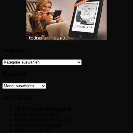
Kategorien
Kategorien
Blog-Archiv
Blog-
Archiv
Count per Day
1405785
Seitenaufrufe gesamt:
175
Seitenaufrufe heute:
1970
Seitenaufrufe pro Monat:
306467
Besucher gesamt:
144
Besucher heute: