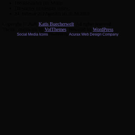
1663
Besucher pro Monat:
1
Besucher momentan online:
24. Februar 2012
gezählt ab 16.04.2018:
Copyright © 2026
Katis Buecherwelt
. All rights reserved.
Theme: marlin-lite by
VolThemes
. Powered by
WordPress
.
Social Media Icons
Powered by
Acurax Web Design Company