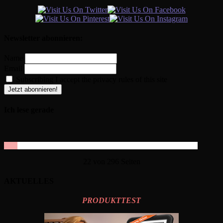
Newsletter abonnieren:
Name
Email
Subscribing I accept the privacy rules of this site
Ich lese gerade
22 von 296 Seiten
AKTUELLES
PRODUKTTEST