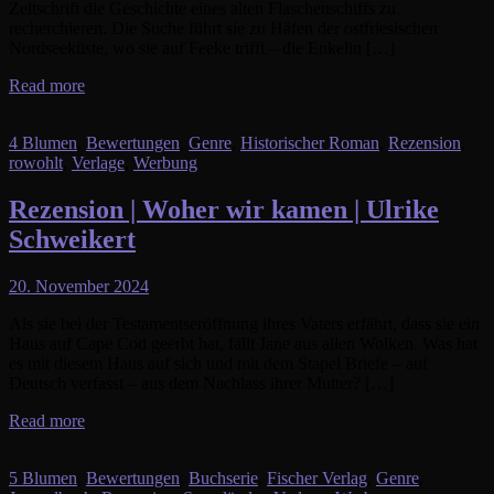
Zeitschrift die Geschichte eines alten Flaschenschiffs zu
recherchieren. Die Suche führt sie zu Häfen der ostfriesischen
Nordseeküste, wo sie auf Feeke trifft – die Enkelin […]
Read more
4 Blumen
,
Bewertungen
,
Genre
,
Historischer Roman
,
Rezension
,
rowohlt
,
Verlage
,
Werbung
Rezension | Woher wir kamen | Ulrike
Schweikert
20. November 2024
Als sie bei der Testamentseröffnung ihres Vaters erfährt, dass sie ein
Haus auf Cape Cod geerbt hat, fällt Jane aus allen Wolken. Was hat
es mit diesem Haus auf sich und mit dem Stapel Briefe – auf
Deutsch verfasst – aus dem Nachlass ihrer Mutter? […]
Read more
5 Blumen
,
Bewertungen
,
Buchserie
,
Fischer Verlag
,
Genre
,