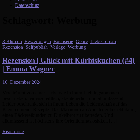
Datenschutz
Schlagwort:
Werbung
3 Blumen
,
Bewertungen
,
Buchserie
,
Genre
,
Liebesroman
,
Rezension
,
Selfpublish
,
Verlage
,
Werbung
Rezension | Glück mit Kürbiskuchen (#4)
| Emma Wagner
10. Dezember 2024
Vera träumt von einer Liebe wie in ihren Lieblingsromanen
beschrieben: leidenschaftlich, abenteuerlich und allumfassend.
Leider beschränkt sich in ihrem Leben die Leidenschaft auf das
Kreieren neuer Rezepte. Das Maximum an Abenteuer besteht darin,
einen Bäckereikunden zu Dinkelbrot zu überreden. Und
allumfassend ist höchstens ihre Orientierungslosigkeit […]
Read more