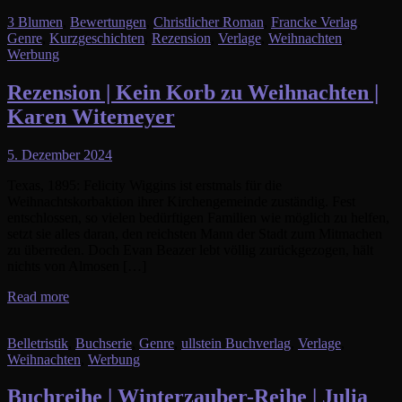
3 Blumen
,
Bewertungen
,
Christlicher Roman
,
Francke Verlag
,
Genre
,
Kurzgeschichten
,
Rezension
,
Verlage
,
Weihnachten
,
Werbung
Rezension | Kein Korb zu Weihnachten |
Karen Witemeyer
5. Dezember 2024
Texas, 1895: Felicity Wiggins ist erstmals für die
Weihnachtskorbaktion ihrer Kirchengemeinde zuständig. Fest
entschlossen, so vielen bedürftigen Familien wie möglich zu helfen,
setzt sie alles daran, den reichsten Mann der Stadt zum Mitmachen
zu überreden. Doch Evan Beazer lebt völlig zurückgezogen, hält
nichts von Almosen […]
Read more
Belletristik
,
Buchserie
,
Genre
,
ullstein Buchverlag
,
Verlage
,
Weihnachten
,
Werbung
Buchreihe | Winterzauber-Reihe | Julia