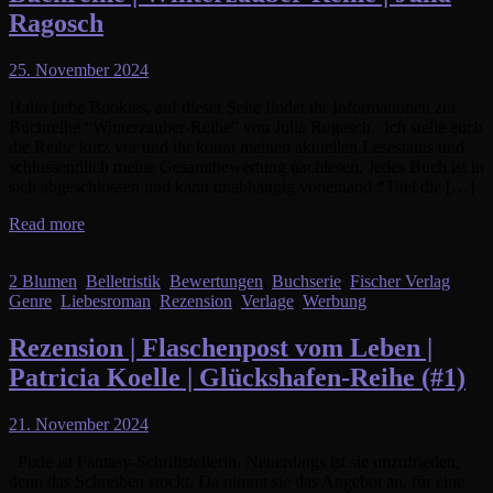
Ragosch
25. November 2024
Hallo liebe Bookies, auf dieser Seite findet ihr Informationen zur
Buchreihe “Winterzauber-Reihe” von Julia Rogasch. Ich stelle euch
die Reihe kurz vor und ihr könnt meinen aktuellen Lesestatus und
schlussendlich meine Gesamtbewertung nachlesen. Jedes Buch ist in
sich abgeschlossen und kann unabhängig voneinand *Titel die […]
Read more
2 Blumen
,
Belletristik
,
Bewertungen
,
Buchserie
,
Fischer Verlag
,
Genre
,
Liebesroman
,
Rezension
,
Verlage
,
Werbung
Rezension | Flaschenpost vom Leben |
Patricia Koelle | Glückshafen-Reihe (#1)
21. November 2024
Pixie ist Fantasy-Schriftstellerin. Neuerdings ist sie unzufrieden,
denn das Schreiben stockt. Da nimmt sie das Angebot an, für eine