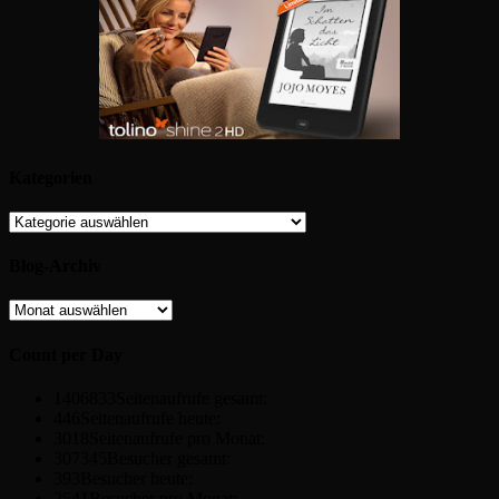
Kategorien
Kategorien
Blog-Archiv
Blog-
Archiv
Count per Day
1406833
Seitenaufrufe gesamt:
446
Seitenaufrufe heute:
3018
Seitenaufrufe pro Monat:
307345
Besucher gesamt:
393
Besucher heute:
2541
Besucher pro Monat: