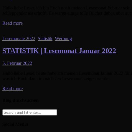
Hallo liebe Leser, ich bin Euch noch meinen Lesemonat Februar schu
schleppender als erhofft. Es waren einige tolle Bücher dabei, aber auc
Read more
Lesemonate 2022
,
Statistik
,
Werbung
STATISTIK | Lesemonat Januar 2022
5. Februar 2022
Hallo liebe Leser, heute habe ich meinen Lesemonat Januar 2022 für
was ich Euch dann im nächsten Lesemonat zeigen werde.
Read more
Blog durchsuchen
Social Media