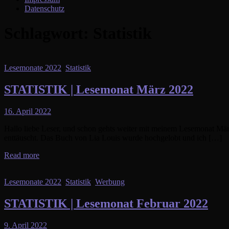
Datenschutz
Schlagwort:
Statistik
Lesemonate 2022
,
Statistik
STATISTIK | Lesemonat März 2022
16. April 2022
Hallo liebe Leser, und schon gehts weiter mit meinem Lesemonat März
enttäuscht. Das Buch von Lia Louis wurde hochgelobt und ich […]
Read more
Lesemonate 2022
,
Statistik
,
Werbung
STATISTIK | Lesemonat Februar 2022
9. April 2022