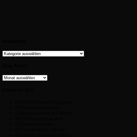
Kategorien
Kategorien
Blog-Archiv
Blog-
Archiv
Count per Day
1406159
Seitenaufrufe gesamt:
302
Seitenaufrufe heute:
2344
Seitenaufrufe pro Monat:
306761
Besucher gesamt:
245
Besucher heute:
1957
Besucher pro Monat:
2
Besucher momentan online: