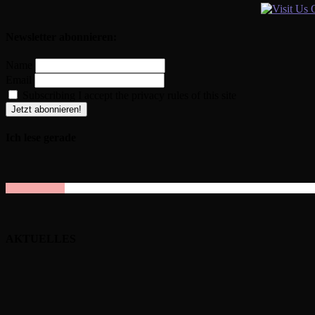
Newsletter abonnieren:
Name
Email
Subscribing I accept the privacy rules of this site
Ich lese gerade
AKTUELLES