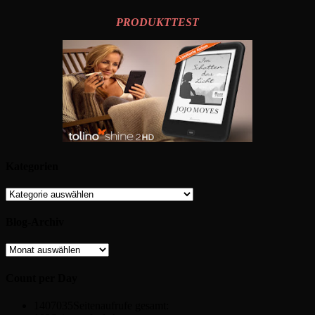
PRODUKTTEST
Kategorien
Kategorien
Blog-Archiv
Blog-
Archiv
Count per Day
1407035
Seitenaufrufe gesamt: