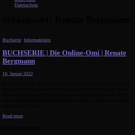
Datenschutz
Schlagwort:
Renate Bergmann
Buchserie
,
Informationen
BUCHSERIE | Die Online-Omi | Renate
Bergmann
10. Januar 2022
Hallo liebe Leser, auf dieser Seite findet Ihr Informationen zur Die
Online-Omi-Reihe von Renate Bergmann. Hier gibt es eine kleine
Buchvorstellung und Ihr erfahrt meinen aktuellen Status zur Reihe
und schlussendlich eine komplette Bewertung, sobald ich die Serie
abgeschlossen habe.
Read more
Blog durchsuchen