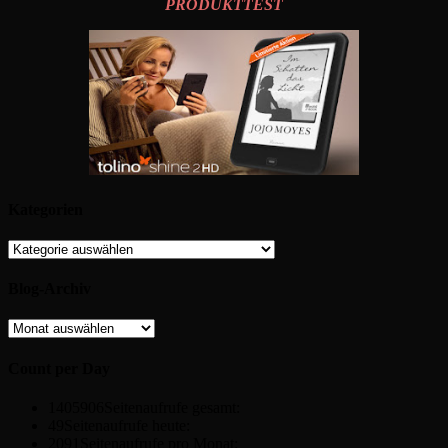
PRODUKTTEST
Kategorien
Kategorien
Blog-Archiv
Blog-
Archiv
Count per Day
1405906
Seitenaufrufe gesamt:
49
Seitenaufrufe heute:
2091
Seitenaufrufe pro Monat: