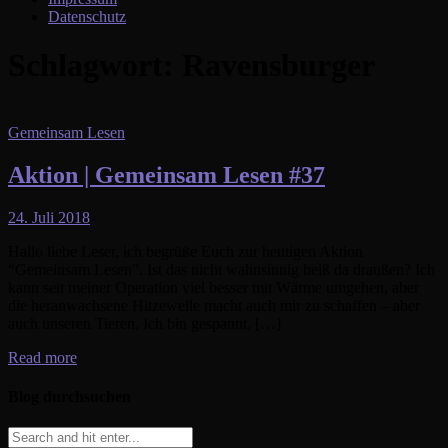
Datenschutz
Schlagwort:
Ravensburger
Gemeinsam Lesen
Aktion | Gemeinsam Lesen #37
24. Juli 2018
Hallo liebe Leser, ich begrüße Euch zur heutigen Aktion
“Gemeinsam Lesen”. Ist das nicht wahnsinnig heiß da draußen? Ich
kann seit meiner Operation viel besser mit Wärme umgehen, aber
die heranwachsene Hitzewelle macht auch mir zu schaffen – aber
auch unseren Tieren. Ich bin gespannt, […]
Read more
Blog durchsuchen