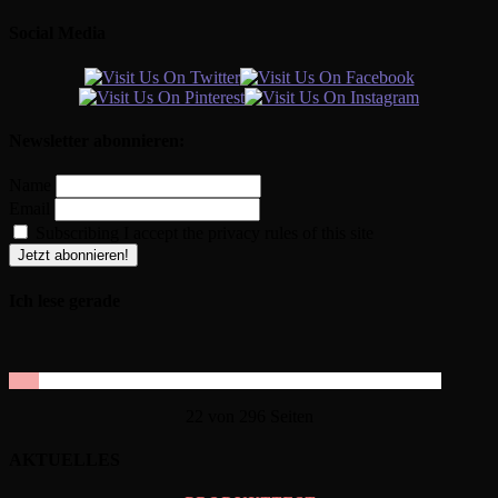
Social Media
Newsletter abonnieren:
Name
Email
Subscribing I accept the privacy rules of this site
Ich lese gerade
22 von 296 Seiten
AKTUELLES