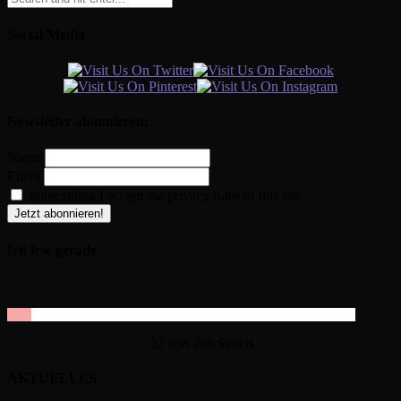
Social Media
Newsletter abonnieren:
Name
Email
Subscribing I accept the privacy rules of this site
Ich lese gerade
22 von 296 Seiten
AKTUELLES