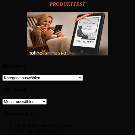
PRODUKTTEST
Kategorien
Kategorien
Blog-Archiv
Blog-
Archiv
Count per Day
1406858
Seitenaufrufe gesamt:
471
Seitenaufrufe heute: