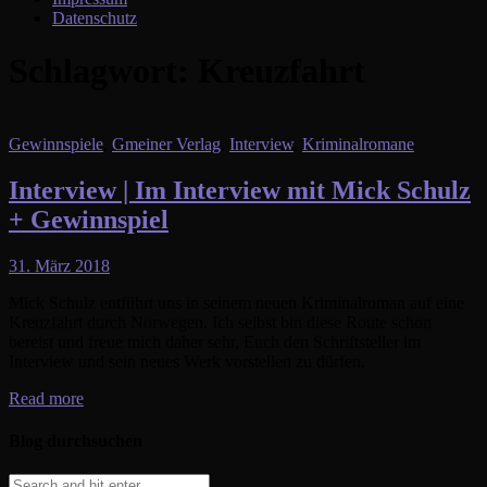
Datenschutz
Schlagwort:
Kreuzfahrt
Gewinnspiele
,
Gmeiner Verlag
,
Interview
,
Kriminalromane
Interview | Im Interview mit Mick Schulz
+ Gewinnspiel
31. März 2018
Mick Schulz entführt uns in seinem neuen Kriminalroman auf eine
Kreuzfahrt durch Norwegen. Ich selbst bin diese Route schon
bereist und freue mich daher sehr, Euch den Schriftsteller im
Interview und sein neues Werk vorstellen zu dürfen.
Read more
Blog durchsuchen