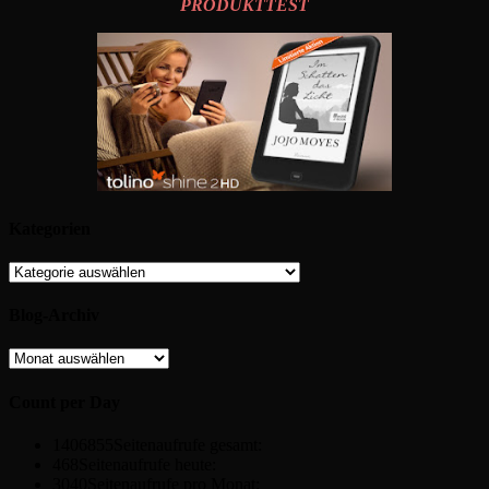
PRODUKTTEST
Kategorien
Kategorien
Blog-Archiv
Blog-
Archiv
Count per Day
1406855
Seitenaufrufe gesamt:
468
Seitenaufrufe heute:
3040
Seitenaufrufe pro Monat: