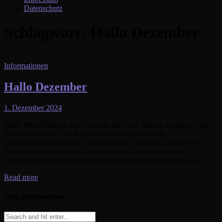
Datenschutz
Schlagwort:
Hallo Dezember
Informationen
Hallo Dezember
1. Dezember 2024
Hallo liebe Bookies, es ist soweit, der letzte Monat des Jahres, die
fünfte Jahreszeit – die Adventszeit und zudem mein
Geburtstagsmonat ist da. Ab heute dürfen wir jeden Tag unser
Adventskalendertürchen öffnen und die Vorfreude auf das
Weihnachtsfest zelebrieren lassen. Erst gestern Abend sind bei […]
Read more
Blog durchsuchen