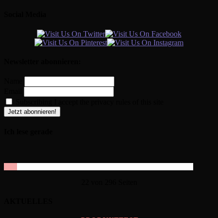
Social Media
Newsletter abonnieren:
Name
Email
Subscribing I accept the privacy rules of this site
Ich lese gerade
22 von 296 Seiten
AKTUELLES