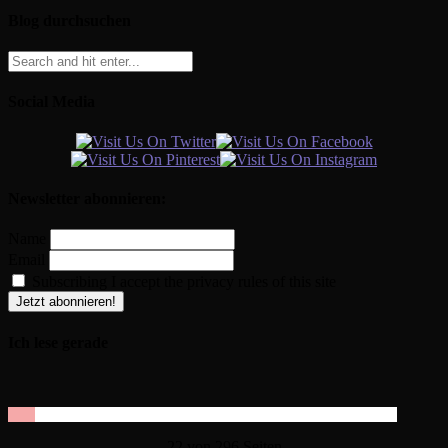
Blog durchsuchen
Social Media
Newsletter abonnieren:
Name
Email
Subscribing I accept the privacy rules of this site
Ich lese gerade
22 von 296 Seiten