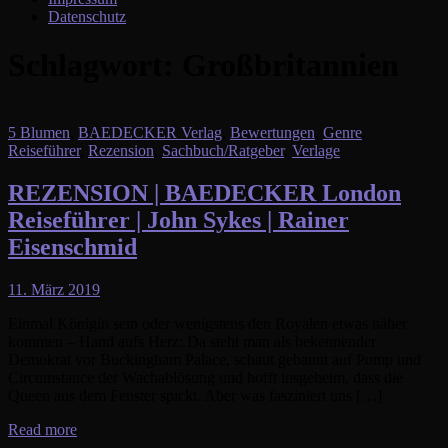
Datenschutz
Schlagwort:
Großbritannien
5 Blumen
,
BAEDECKER Verlag
,
Bewertungen
,
Genre
,
Reiseführer
,
Rezension
,
Sachbuch/Ratgeber
,
Verlage
REZENSION | BAEDECKER London
Reiseführer | John Sykes | Rainer
Eisenschmid
11. März 2019
Einmal Königin sein oder wenigstens den Royalen etwas näher
kommen – Hand aufs Herz: Da steht man als bekennender
Demokrat vor Buckingham Palace, schaut gebannt auf Pomp und
Circumstance der Wachablösung und hofft insgeheim, dass die
Queen aus dem Fenster spickt. Aber was fasziniert uns […]
Read more