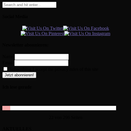
Social Media
Newsletter abonnieren:
Name
Email
Subscribing I accept the privacy rules of this site
Ich lese gerade
22 von 296 Seiten
AKTUELLES