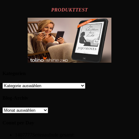
PRODUKTTEST
Kategorien
Kategorien
Blog-Archiv
Blog-
Archiv
Count per Day
1407777
Seitenaufrufe gesamt: