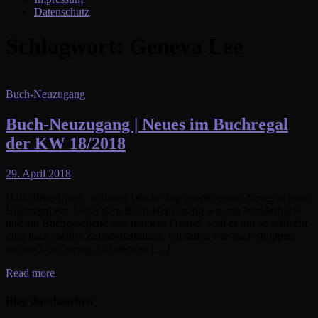
Datenschutz
Schlagwort:
Geneva Lee
Buch-Neuzugang
Buch-Neuzugang | Neues im Buchregal
der KW 18/2018
29. April 2018
Hallo liebe Leser, in dieser Woche zog wieder etwas Neues in mein
Buchregal ein. Unter dem Buch-Neuzugang war ein Wanderbuch
und ein Buchgeschenk von meinem Freund, weil es mir so schlecht
ging nach meiner Zahnbehandlung. Ich selbst war auch shoppen,
um mich ein wenig Abzulenken […]
Read more
Blog durchsuchen