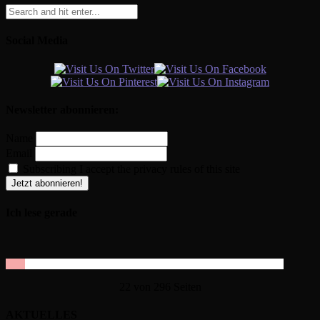
Social Media
Newsletter abonnieren:
Name
Email
Subscribing I accept the privacy rules of this site
Ich lese gerade
22 von 296 Seiten
AKTUELLES