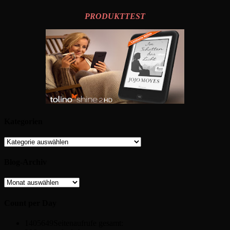
PRODUKTTEST
Kategorien
Kategorien
Blog-Archiv
Blog-
Archiv
Count per Day
1405649
Seitenaufrufe gesamt: