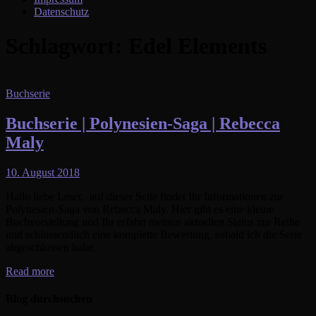
Datenschutz
Schlagwort:
Edel Elements
Buchserie
Buchserie | Polynesien-Saga | Rebecca
Maly
10. August 2018
Hallo liebe Leser, auf dieser Seite findet Ihr Informationen zur
Polynesien-Saga von Rebecca Maly. Hier gibt es eine kleine
Buchvorstellung und Ihr erfahrt meinen aktuellen Status zur Reihe
und schlussendlich eine komplette Bewertung, sobald ich die Serie
abgeschlossen habe.
Read more
Blog durchsuchen