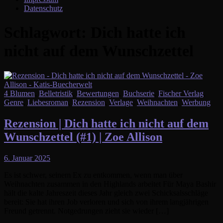
Datenschutz
Schlagwort:
Dich hatte ich
nicht auf dem Wunschzettel
4 Blumen
,
Belletristik
,
Bewertungen
,
Buchserie
,
Fischer Verlag
,
Genre
,
Liebesroman
,
Rezension
,
Verlage
,
Weihnachten
,
Werbung
Rezension | Dich hatte ich nicht auf dem
Wunschzettel (#1) | Zoe Allison
6. Januar 2025
Es ist schwer, seinem Ex zu entkommen, wenn man über
Weihnachten zusammen in den Highlands arbeitet Für Maya Bashir
hält die kalte Jahreszeit dieses Jahr gleich zwei Schicksalsschläge
bereit: Sie hat ihren Job verloren und sich von ihrem langjährigen
Freund getrennt. Notgedrungen zieht sie wieder […]