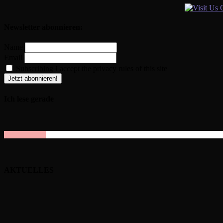
Newsletter abonnieren:
Name
Email
Subscribing I accept the privacy rules of this site
Ich lese gerade
AKTUELLES