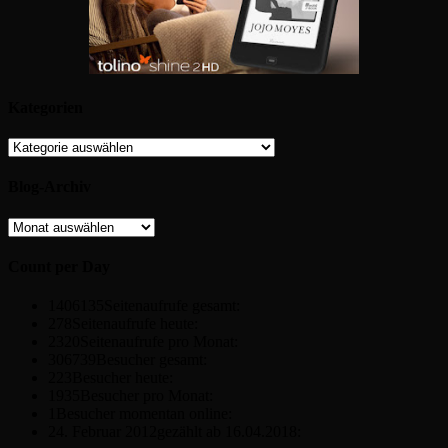
Kategorien
Kategorien
Blog-Archiv
Blog-
Archiv
Count per Day
1406135
Seitenaufrufe gesamt:
278
Seitenaufrufe heute:
2320
Seitenaufrufe pro Monat:
306739
Besucher gesamt:
223
Besucher heute:
1935
Besucher pro Monat:
1
Besucher momentan online:
24. Februar 2012
gezählt ab 16.04.2018: