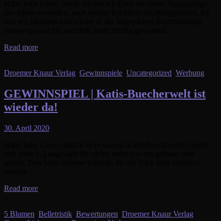
Hallo liebe Leser, heute möchte ich Euch die ersten Neuzugänge
des Jahres vorstellen, nach meiner Rückkehr ins Bloggerleben. Ich
war seit Monaten mal wieder in der Mayerschen Buchhandlung
unterwegs und bin natürlich direkt fündig geworden.
Read more
Droemer Knaur Verlag
,
Gewinnspiele
,
Uncategorized
,
Werbung
GEWINNSPIEL | Katis-Buecherwelt ist
wieder da!
30. April 2020
Hallo liebe Leser, endlich ist es soweit, Katis-Buecherwelt meldet
sich zurück. Lange habt Ihr nichts mehr von mir gelesen oder
gehört. Dies hatte mehrere Gründe, die ich Euch kurz erläutern
möchte …
Read more
5 Blumen
,
Belletristik
,
Bewertungen
,
Droemer Knaur Verlag
,