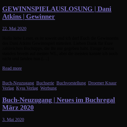
GEWINNSPIELAUSLOSUNG | Dani
Atkins | Gewinner
22. Mai 2020
Hallo liebe Leser, es ist soweit und ich darf Euch die Gewinnerin
des Dani Atkins Gewinnspiel mitteilen. Lieben Dank für Eure
zahlreichen Buchtipps, die Ihr mir gegeben habt. Einige davon
standen bereits auf meiner WL, aber die meisten kannte ich noch
nicht und fanden nun […]
Read more
Buch-Neuzugang
,
Buchserie
,
Buchvorstellung
,
Droemer Knaur
Verlag
,
Kyss Verlag
,
Werbung
Buch-Neuzugang | Neues im Buchregal
März 2020
3. Mai 2020