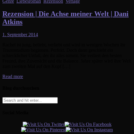
Genre
,
Liebesroman
,
Rezension
,
Verlage
Rezension | Die Achse meiner Welt | Dani
Atkins
1. September 2014
Rachel ist jung, beliebt, verliebt und wird in wenigen Wochen ihr
Traumstudium beginnen. Perfekt. Doch dann geschieht ein
schrecklicher Unfall, der ihr alles nimmt. Sie verliert den besten
Freund, ihre Zuversicht und die Balance. Jahre später wird ihre Welt
zum zweiten Mal auf den Kopf […]
Read more
Blog durchsuchen
Social Media