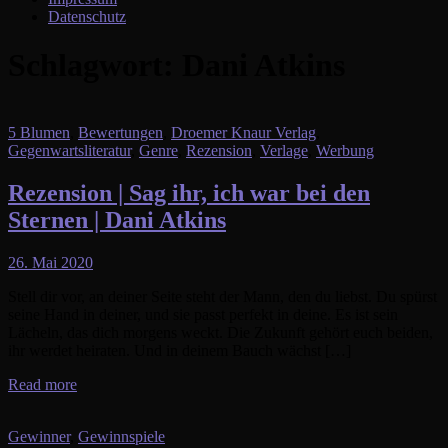
Datenschutz
Schlagwort:
Dani Atkins
5 Blumen
,
Bewertungen
,
Droemer Knaur Verlag
,
Gegenwartsliteratur
,
Genre
,
Rezension
,
Verlage
,
Werbung
Rezension | Sag ihr, ich war bei den
Sternen | Dani Atkins
26. Mai 2020
Stell dir vor, an deiner Seite steht der Mann, den du liebst. Du spürst
seine Hand in deiner, und sie passt perfekt in deine. Es ist sein
Lächeln, das dich morgens weckt. Die Zukunft gehört euch beiden,
ihr werdet heiraten. Und in deinem Bauch wächst […]
Read more
Gewinner
,
Gewinnspiele