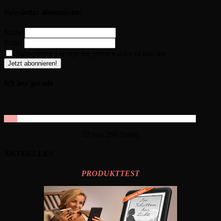
Newsletter abonnieren:
Name
Email
Subscribing I accept the privacy rules of this site
Ich lese gerade
22 von 296 Seiten
AKTUELLES
PRODUKTTEST